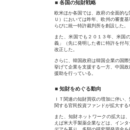
■ 各国の知財戦略
欧米ほか各国では、政府の全面的な
Ｕ）においては昨年、欧州の審査基
らびに統一特許裁判所を創設した。
また、米国でも２０１３年、米国
義」（先に発明した者に特許を付与
改正した。
さらに、韓国政府は韓国企業の国際
挙げて企業を支援する一方、中国政
援助を行っている。
■ 知財をめぐる動向
ＩＴ関連の知財買収の増加に伴い、
関する官民投資ファンドが拡大する
また、知財ネットワークの拡大は
えば米大手製薬企業などは、インタ
デアを募り、多額の研究開発資金を