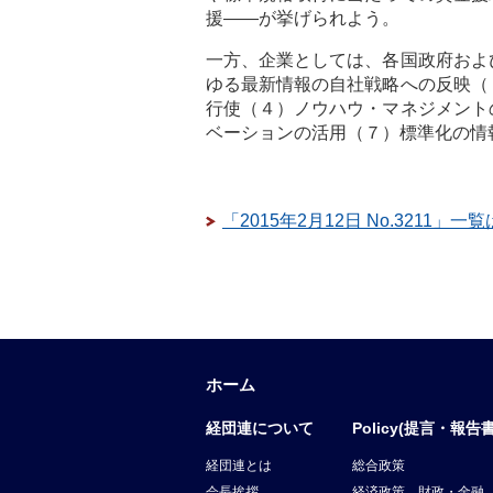
援――が挙げられよう。
一方、企業としては、各国政府およ
ゆる最新情報の自社戦略への反映（
行使（４）ノウハウ・マネジメント
ベーションの活用（７）標準化の情
「2015年2月12日 No.3211」一
ホーム
経団連について
Policy(提言・報告書
経団連とは
総合政策
会長挨拶
経済政策、財政・金融