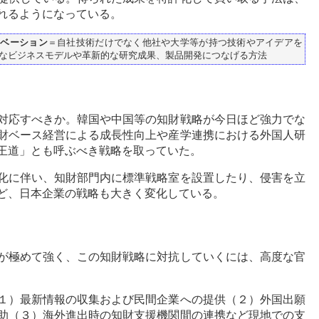
れるようになっている。
ノベーション
＝自社技術だけでなく他社や大学等が持つ技術やアイデアを
なビジネスモデルや革新的な研究成果、製品開発につなげる方法
対応すべきか。韓国や中国等の知財戦略が今日ほど強力でな
財ベース経営による成長性向上や産学連携における外国人研
王道」とも呼ぶべき戦略を取っていた。
化に伴い、知財部門内に標準戦略室を設置したり、侵害を立
ど、日本企業の戦略も大きく変化している。
が極めて強く、この知財戦略に対抗していくには、高度な官
１）最新情報の収集および民間企業への提供（２）外国出願
助（３）海外進出時の知財支援機関間の連携など現地での支