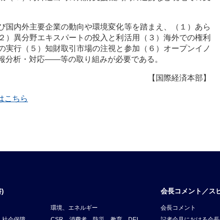
び国内外主要企業の動向や環境変化等を踏まえ、（１）あら
２）異分野エキスパートの投入と利活用（３）海外での権利
の実行（５）知財取引市場の注視と参加（６）オープンイノ
報分析・対応――等の取り組みが必要である。
【国際経済本部】
覧はこちら
)
会長コメント／ス
環境、エネルギー
会長コメント
、社会保障
CSR、消費者、防災、教育、DEI
記者会見における会長