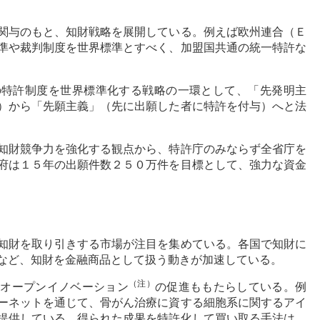
関与のもと、知財戦略を展開している。例えば欧州連合（Ｅ
準や裁判制度を世界標準とすべく、加盟国共通の統一特許な
の特許制度を世界標準化する戦略の一環として、「先発明主
）から「先願主義」（先に出願した者に特許を付与）へと法
知財競争力を強化する観点から、特許庁のみならず全省庁を
府は１５年の出願件数２５０万件を目標として、強力な資金
知財を取り引きする市場が注目を集めている。各国で知財に
など、知財を金融商品として扱う動きが加速している。
（注）
、オープンイノベーション
の促進ももたらしている。例
ーネットを通じて、骨がん治療に資する細胞系に関するアイ
提供している。得られた成果を特許化して買い取る手法は、