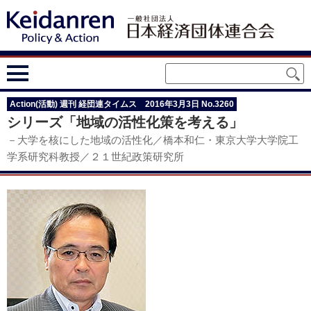
Action(活動) 週刊 経団連タイムス 2016年3月3日 No.3260
シリーズ「地域の活性化策を考える」
－大学を核にした地域の活性化／橋本和仁・東京大学大学院工
学系研究科教授／２１世紀政策研究所