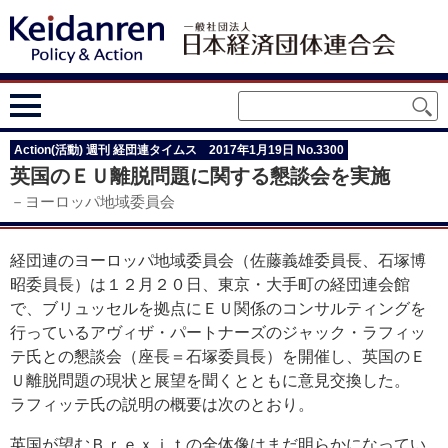
Action(活動) 週刊 経団連タイムス 2017年1月19日 No.3300
英国のＥＵ離脱問題に関する懇談会を実施
－ヨーロッパ地域委員会
経団連のヨーロッパ地域委員会（佐藤義雄委員長、石塚博
昭委員長）は１２月２０日、東京・大手町の経団連会館
で、ブリュッセルを拠点にＥＵ関係のコンサルティングを
行っているアヴィザ・パートナーズのジャック・ラフィッ
テ氏との懇談会（座長＝石塚委員長）を開催し、英国のＥ
Ｕ離脱問題の現状と展望を聞くとともに意見交換した。
ラフィッテ氏の説明の概要は次のとおり。
英国が望むＢｒｅｘｉｔの全体像はまだ明らかになってい