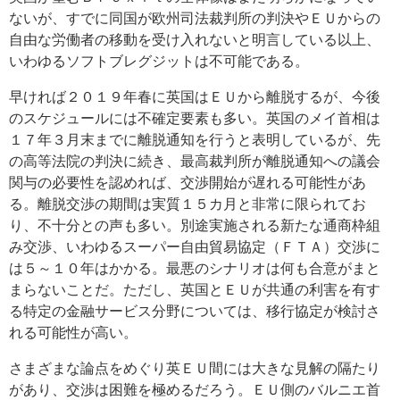
ないが、すでに同国が欧州司法裁判所の判決やＥＵからの
自由な労働者の移動を受け入れないと明言している以上、
いわゆるソフトブレグジットは不可能である。
早ければ２０１９年春に英国はＥＵから離脱するが、今後
のスケジュールには不確定要素も多い。英国のメイ首相は
１７年３月末までに離脱通知を行うと表明しているが、先
の高等法院の判決に続き、最高裁判所が離脱通知への議会
関与の必要性を認めれば、交渉開始が遅れる可能性があ
る。離脱交渉の期間は実質１５カ月と非常に限られてお
り、不十分との声も多い。別途実施される新たな通商枠組
み交渉、いわゆるスーパー自由貿易協定（ＦＴＡ）交渉に
は５～１０年はかかる。最悪のシナリオは何も合意がまと
まらないことだ。ただし、英国とＥＵが共通の利害を有す
る特定の金融サービス分野については、移行協定が検討さ
れる可能性が高い。
さまざまな論点をめぐり英ＥＵ間には大きな見解の隔たり
があり、交渉は困難を極めるだろう。ＥＵ側のバルニエ首