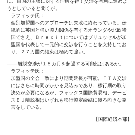
に、自国の主張に対する理解を得て交渉を有利に進めよ
うとしていると聞くが。
ラフィッテ氏：
個別加盟国へのアプローチは失敗に終わっている。伝
統的に英国と強い協力関係を有するオランダや北欧諸
国でさえ、Ｂｒｅｘｉｔについてはブリュッセルが加
盟国を代表して一元的に交渉を行うことを支持してお
り、２７カ国の結束は極めて強い。
―― 離脱交渉が１５カ月を超過する可能性はあるか。
ラフィッテ氏：
加盟国の全会一致により期間延長が可能。ＦＴＡ交渉
にはさらに時間がかかる見込みであり、移行期の取り
決めが必要になるが、フォックス国際貿易相、デービ
スＥＵ離脱相はいずれも移行協定締結に後ろ向きな発
言をしている。
【国際経済本部】