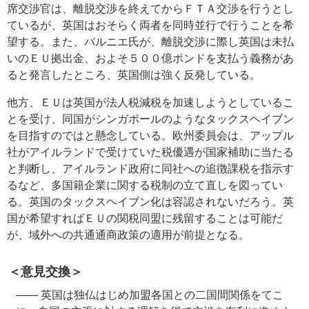
席交渉官は、離脱交渉を終えてからＦＴＡ交渉を行うとし
ているが、英国はおそらく両者を同時並行で行うことを希
望する。また、バルニエ氏が、離脱交渉に際し英国は未払
いのＥＵ拠出金、およそ５００億ポンドを支払う義務があ
ると発言したところ、英国側は強く反発している。
他方、ＥＵは英国が法人税減税を加速しようとしているこ
とを受け、同国がシンガポールのようなタックスヘイブン
を目指すのではと懸念している。欧州委員会は、アップル
社がアイルランドで受けていた税優遇が国家補助に当たる
と判断し、アイルランド政府に同社への追徴課税を指示す
るなど、多国籍企業に関する税制の立て直しを図ってい
る。英国のタックスヘイブン化は容認されないだろう。英
国が希望すればＥＵの関税同盟に残留することは可能だ
が、域外への共通通商政策の適用が前提となる。
＜意見交換＞
―― 英国は独仏はじめ加盟各国との二国間関係をてこ