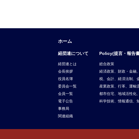
ホーム
経団連について
Policy(提言・報告書
経団連とは
総合政策
会長挨拶
経済政策、財政・金融
役員名簿
税、会計、経済法制、
委員会一覧
産業政策、行革、運輸
会員一覧
都市住宅、地域活性化
電子公告
科学技術、情報通信、
事務局
関連組織