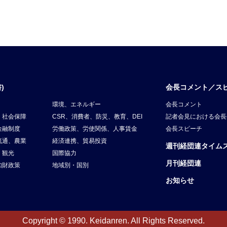
)
会長コメント／ス
環境、エネルギー
会長コメント
、社会保障
CSR、消費者、防災、教育、DEI
記者会見における会長
金融制度
労働政策、労使関係、人事賃金
会長スピーチ
流通、農業
経済連携、貿易投資
週刊経団連タイム
、観光
国際協力
月刊経団連
知財政策
地域別・国別
お知らせ
Copyright © 1990. Keidanren. All Rights Reserved.