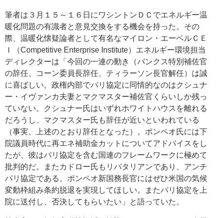
筆者は３月１５～１６日にワシントンＤＣでエネルギー温
暖化問題の有識者と意見交換をする機会を持った。その
際、温暖化懐疑論者として有名なマイロン・エーベルＣＥ
Ｉ（Competitive Enterprise Institute）エネルギー環境担当
ディレクターは「今回の一連の動き（バンクス特別補佐官
の辞任、コーン委員長辞任、ティラーソン長官解任）は誠
に喜ばしい。政権内部でパリ協定に同情的なのはクシュナ
ー・イヴァンカ夫妻とマクマスター補佐官くらいしか残っ
ていない。クシュナー氏はいずれホワイトハウスを離れる
だろうし、マクマスター氏も辞任が近いといわれている
（事実、上述のとおり辞任となった）。ポンペオ氏には下
院議員時代に再エネ補助金カットについてアドバイスをし
たが、彼はパリ協定を含む国連のフレームワークに極めて
批判的だ。またカドロー氏もリバタリアンであり、アンチ
パリ協定である。ポンペオ新国務長官にはぜひ米国の気候
変動枠組み条約脱退を実現してほしい。またパリ協定を上
院に送付し、否決してもらいたい」と語っていた。