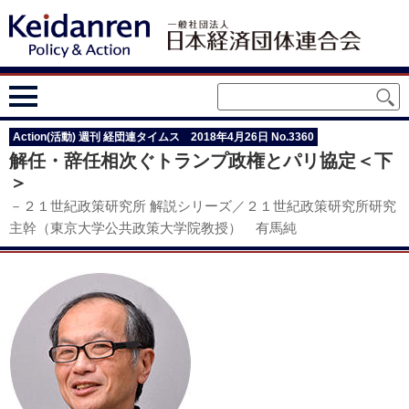
Action(活動) 週刊 経団連タイムス 2018年4月26日 No.3360
解任・辞任相次ぐトランプ政権とパリ協定＜下
＞
－２１世紀政策研究所 解説シリーズ／２１世紀政策研究所研究
主幹（東京大学公共政策大学院教授） 有馬純