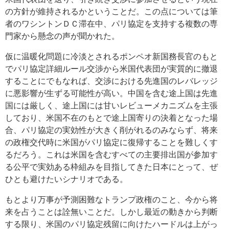
の方針が維持されるかということだ。この点については筆
者のワシントンＤＣ滞在中、パリ協定を支持する複数の専
門家から懸念の声が聞かれた。
仮に温暖化問題に冷淡とされるポンペオ新国務長官のもと
でパリ協定詳細ルール交渉から米国代表団が実質的に撤退
することにでもなれば、交渉における先進国のレバレッジ
に悪影響が生ずる可能性が高い。中国を含む途上国は先進
国には厳しく、途上国には甘いレビューメカニズムを主張
しており、米国不在のもとで途上国寄りの決着となった場
合、パリ協定の実効性が大きく削がれるのみならず、将来
の政権交代時に米国がパリ協定に復帰することを難しくす
るだろう。これは米国を含むすべての主要排出国が参加す
る公平で実効ある枠組みを目指してきた日本にとって、ぜ
ひとも避けたいシナリオである。
もとより万事が予測困難なトランプ政権のこと、今から将
来を占うことは詮無いことだ。しかし最近の動きから判断
する限り、米国のパリ協定残留に向けたハードルは上がっ