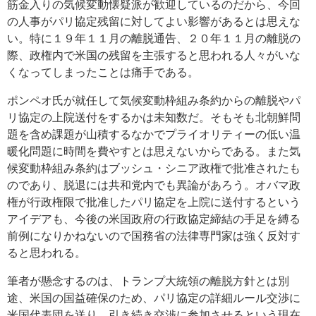
筋金入りの気候変動懐疑派が歓迎しているのだから、今回
の人事がパリ協定残留に対してよい影響があるとは思えな
い。特に１９年１１月の離脱通告、２０年１１月の離脱の
際、政権内で米国の残留を主張すると思われる人々がいな
くなってしまったことは痛手である。
ポンペオ氏が就任して気候変動枠組み条約からの離脱やパ
リ協定の上院送付をするかは未知数だ。そもそも北朝鮮問
題を含め課題が山積するなかでプライオリティーの低い温
暖化問題に時間を費やすとは思えないからである。また気
候変動枠組み条約はブッシュ・シニア政権で批准されたも
のであり、脱退には共和党内でも異論があろう。オバマ政
権が行政権限で批准したパリ協定を上院に送付するという
アイデアも、今後の米国政府の行政協定締結の手足を縛る
前例になりかねないので国務省の法律専門家は強く反対す
ると思われる。
筆者が懸念するのは、トランプ大統領の離脱方針とは別
途、米国の国益確保のため、パリ協定の詳細ルール交渉に
米国代表団を送り、引き続き交渉に参加させるという現在