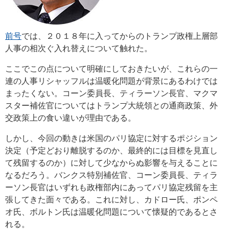
前号
では、２０１８年に入ってからのトランプ政権上層部
人事の相次ぐ入れ替えについて触れた。
ここでこの点について明確にしておきたいが、これらの一
連の人事リシャッフルは温暖化問題が背景にあるわけでは
まったくない。コーン委員長、ティラーソン長官、マクマ
スター補佐官についてはトランプ大統領との通商政策、外
交政策上の食い違いが理由である。
しかし、今回の動きは米国のパリ協定に対するポジション
決定（予定どおり離脱するのか、最終的には目標を見直し
て残留するのか）に対して少なからぬ影響を与えることに
なるだろう。バンクス特別補佐官、コーン委員長、ティラ
ーソン長官はいずれも政権部内にあってパリ協定残留を主
張してきた面々である。これに対し、カドロー氏、ポンペ
オ氏、ボルトン氏は温暖化問題について懐疑的であるとさ
れる。