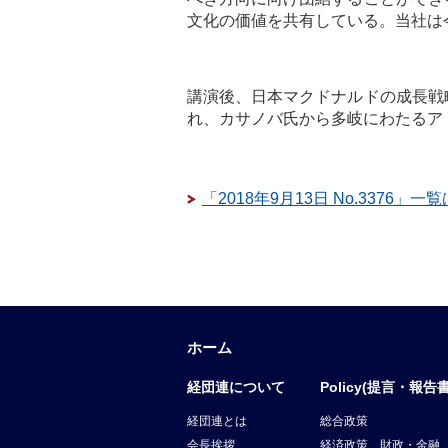
文化の価値を共有している。当社は
講演後、日本マクドナルドの成長戦
れ、カサノバ氏から多岐にわたるア
「2018年9月13日 No.3376」一
ホーム
経団連について
Policy(提言・報告書
経団連とは
総合政策
会長挨拶
経済政策、財政・金融