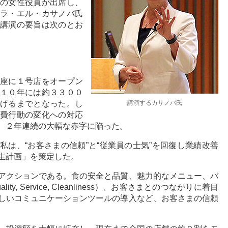
の女性役員が出席し、
ラ・エル・カサノバ氏
講演の要旨は次のとお
座に１号店をオープン
１０年には約３３００
講演するカサノバ氏
げるまでとなった。し
費行動の変化への対応
、２年連続の大幅な赤字に陥った。
は、“お客さまの信頼”と“従業員の士気”を回復し業績改善
生計画」を策定した。
アクションである。食の安全と品質、魅力的なメニュー、バ
, Service, Cleanliness）、お客さまとのつながりに着目
しいコミュニケーションツールの導入など、お客さまの信頼