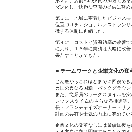
第２に、店舗への投資の加速である
ダン化し、快適な空間の提供に努め
第３に、地域に密着したビジネスモ
位置づけをナショナルレストランサ
徹する体制に再編した。
第４に、コストと資源効率の改善で
により、１６年に業績は大幅に改善
果たすことができた。
■ チームワークと企業文化の変
どん底からこれほどまでに回復でき
カ国の異なる国籍・バックグラウン
また、従業員のワークスタイルを変
レックスタイムのさらなる推進等
長・フランチャイズオーナー・サプ
計画の共有や士気の向上に努めてい
企業文化の変革なしには業績回復を
べき方向に向け団結することができ