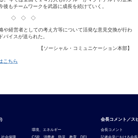
今後もチームワークを武器に成長を続けていく。
◇◇◇
略や経営者としての考え方等について活発な意見交換が行わ
ドバイスが送られた。
【ソーシャル・コミュニケーション本部】
覧はこちら
)
会長コメント／ス
環境、エネルギー
会長コメント
、社会保障
CSR、消費者、防災、教育、DEI
記者会見における会長