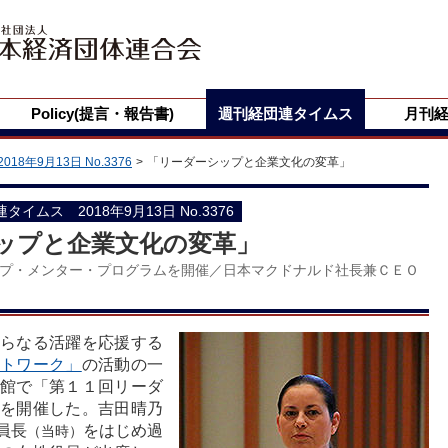
Policy(提言・報告書)
週刊経団連タイムス
月刊
2018年9月13日 No.3376
「リーダーシップと企業文化の変革」
団連タイムス 2018年9月13日 No.3376
ップと企業文化の変革」
プ・メンター・プログラムを開催／日本マクドナルド社長兼ＣＥＯ
らなる活躍を応援する
ットワーク」
の活動の一
館で「第１１回リーダ
を開催した。吉田晴乃
員長
をはじめ過
（当時）