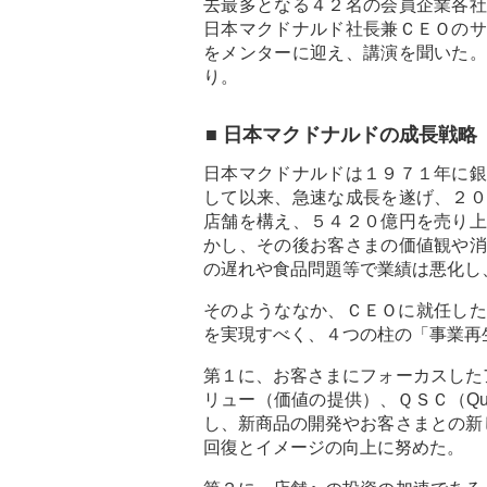
去最多となる４２名の会員企業各社
日本マクドナルド社長兼ＣＥＯのサ
をメンターに迎え、講演を聞いた。
り。
■ 日本マクドナルドの成長戦略
日本マクドナルドは１９７１年に銀
して以来、急速な成長を遂げ、２０
店舗を構え、５４２０億円を売り上
かし、その後お客さまの価値観や消
の遅れや食品問題等で業績は悪化し
そのようななか、ＣＥＯに就任した私
を実現すべく、４つの柱の「事業再
第１に、お客さまにフォーカスした
リュー（価値の提供）、ＱＳＣ（Quality
し、新商品の開発やお客さまとの新
回復とイメージの向上に努めた。