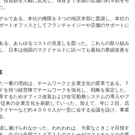
。投資額を大幅に拡充し、現在まで全国の店舗の約９割をモ
た。
デルである。本社の権限を３つの地区本部に委譲し、本社の
ポートオフィスとしてフランチャイジーや店舗のサポートに
ある。あらゆるコストの見直しを図った。これらの取り組み
し、日本は他国のマクドナルドに比べても最短の業績改善を
革
た一番の理由は、チームワークと企業文化の変革である。７
ドを持つ経営陣でチームワークを強化し、戦略を策定した。
革するためオフィス改装および在宅勤務システムの導入やフ
、従来の企業文化を刷新していった。加えて、年に２回、店
ライヤーなど約４０００人が一堂に会する会議を設け、事業
る。
成し遂げられなかった。われわれは、大変なときこそ目指す
る。今では全国で１４万人ものクルーがマクドナルドの企業