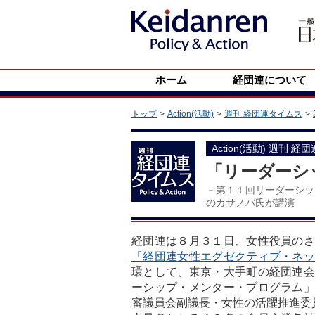
ホーム
経団連について
トップ
Action(活動)
週刊 経団連タイムス
Action(活動) 週刊 経
「リーダーシ
－第１１回リーダーシッ
のカサノバ氏が講演
経団連は８月３１日、女性役員のさ
「経団連女性エグゼクティブ・ネ
環として、東京・大手町の経団連会
ーシップ・メンター・プログラム」
審議員会副議長・女性の活躍推進委