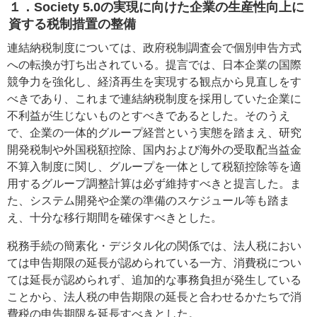
１．Society 5.0の実現に向けた企業の生産性向上に
資する税制措置の整備
連結納税制度については、政府税制調査会で個別申告方式
への転換が打ち出されている。提言では、日本企業の国際
競争力を強化し、経済再生を実現する観点から見直しをす
べきであり、これまで連結納税制度を採用していた企業に
不利益が生じないものとすべきであるとした。そのうえ
で、企業の一体的グループ経営という実態を踏まえ、研究
開発税制や外国税額控除、国内および海外の受取配当益金
不算入制度に関し、グループを一体として税額控除等を適
用するグループ調整計算は必ず維持すべきと提言した。ま
た、システム開発や企業の準備のスケジュール等も踏ま
え、十分な移行期間を確保すべきとした。
税務手続の簡素化・デジタル化の関係では、法人税におい
ては申告期限の延長が認められている一方、消費税につい
ては延長が認められず、追加的な事務負担が発生している
ことから、法人税の申告期限の延長と合わせるかたちで消
費税の申告期限を延長すべきとした。