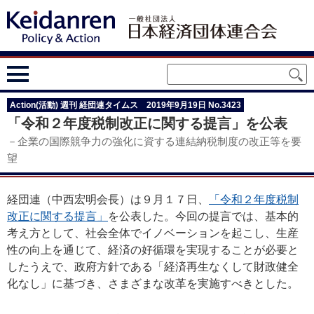
Action(活動) 週刊 経団連タイムス 2019年9月19日 No.3423
「令和２年度税制改正に関する提言」を公表
－企業の国際競争力の強化に資する連結納税制度の改正等を要
望
経団連（中西宏明会長）は９月１７日、
「令和２年度税制
改正に関する提言」
を公表した。今回の提言では、基本的
考え方として、社会全体でイノベーションを起こし、生産
性の向上を通じて、経済の好循環を実現することが必要と
したうえで、政府方針である「経済再生なくして財政健全
化なし」に基づき、さまざまな改革を実施すべきとした。