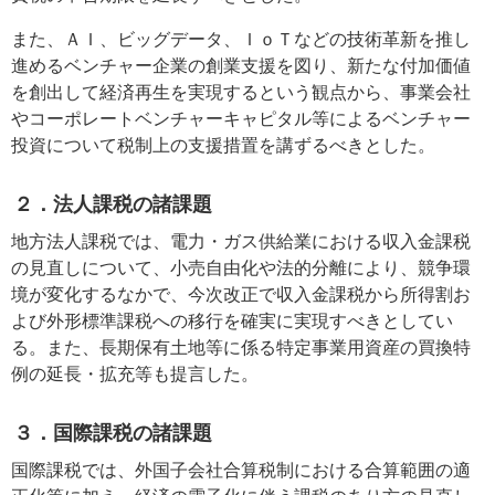
また、ＡＩ、ビッグデータ、ＩｏＴなどの技術革新を推し
進めるベンチャー企業の創業支援を図り、新たな付加価値
を創出して経済再生を実現するという観点から、事業会社
やコーポレートベンチャーキャピタル等によるベンチャー
投資について税制上の支援措置を講ずるべきとした。
２．法人課税の諸課題
地方法人課税では、電力・ガス供給業における収入金課税
の見直しについて、小売自由化や法的分離により、競争環
境が変化するなかで、今次改正で収入金課税から所得割お
よび外形標準課税への移行を確実に実現すべきとしてい
る。また、長期保有土地等に係る特定事業用資産の買換特
例の延長・拡充等も提言した。
３．国際課税の諸課題
国際課税では、外国子会社合算税制における合算範囲の適