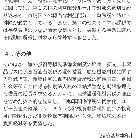
正化等に加え、経済の電子化に伴う課税のあり方の見直し
に関しては、第１の柱の利益配分ルールで対象の適切な絞
り込みや、市場国への穏当な利益配分、二重課税の防止・
排除が必要としている。また、第２の柱のミニマム課税で
は事務負担の少ない簡素な制度とし、実態ある事業に関わ
る能動的所得は対象から除外すべきとした。
４．その他
そのほか、海外投資等損失準備金制度の延長・拡充、非製
品ガスに係る石油石炭税の還付措置、航空機燃料税に関す
る軽減措置、新築住宅に係る固定資産税の軽減措置、退職
年金等積立金に係る特別法人税の凍結措置など期限を迎え
る措置の延長を求めるとともに、地球温暖化対策税の廃止
を含めた抜本的な見直し、自動車関係諸税の簡素化、ユー
ザー負担の軽減、ＮＩＳＡ（少額投資非課税制度）の投資
可能期間および非課税保有期間の恒久化、印紙税の廃止・
負担軽減等を要望した。
【経済基盤本部】