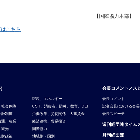
【国際協力本部】
一覧はこちら
)
会長コメント／ス
環境、エネルギー
会長コメント
、社会保障
CSR、消費者、防災、教育、DEI
記者会見における会長
金融制度
労働政策、労使関係、人事賃金
会長スピーチ
流通、農業
経済連携、貿易投資
週刊経団連タイム
、観光
国際協力
月刊経団連
知財政策
地域別・国別