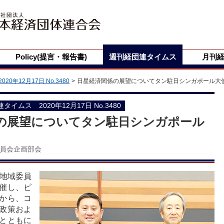
Policy(提言・報告書)
週刊経団連タイムス
月刊
2020年12月17日 No.3480
日星経済関係の展望についてタン駐日シンガポール大
団連タイムス 2020年12月17日 No.3480
の展望についてタン駐日シンガポール
員会企画部会
州地域委員
催し、ピ
から、コ
政策およ
とともに