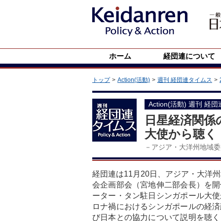
ホーム
経団連について
トップ
Action(活動)
週刊 経団連タイムス
Action(活動) 週刊 経
日星経済関係
大使から聴く
－アジア・大洋州地域委
経団連は11月20日、アジア・大洋
会企画部会（宮地伸二部会長）を開
ーター・タン駐日シンガポール大使
ロナ禍におけるシンガポールの経済
び日本との協力について説明を聴く