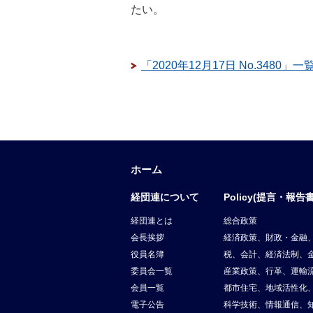
たい。
「2020年12月17日 No.3480」
ホーム
経団連について
Policy(提言・報告書
経団連とは
総合政策
会長挨拶
経済政策、財政・金融
役員名簿
税、会計、経済法制、
委員会一覧
産業政策、行革、運輸
会員一覧
都市住宅、地域活性化
電子公告
科学技術、情報通信、