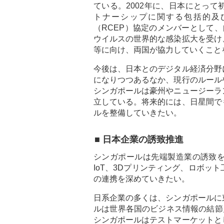
ている。2002年に、日本にとっ
トナーシップに関する包括的及び
（RCEP）協定のメンバーとして
ウイルスの世界的な感染拡大を受け
等に向け、両国が協力していくこと
今後は、日本とのデジタル経済分野
になりつつあるなか、現行のルール
シンガポールは豪州やニュージーラ
立している。将来的には、日星間で
ルを整備していきたい。
■ 日本企業の誘致推進
シンガポールは先端製造業の誘致を
IoT、3Dプリンティング、ロボッ
の連携を深めていきたい。
日系企業の多くは、シンガポールに
ルは世界各国のビジネス情報の結節
シンガポールはテストマーケットと