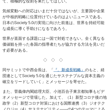
て、積極的な役割を果たしてほしい。
気候変動への対応はいまだ十分ではないが、主要国や企業
が中核的戦略に位置付けているのはよいニュースである。
日本のSociety 5.0の実現に向けた前進は、世界を持続可能
な成長に導く手助けになるであろう。
世界が直面する課題には一国で対処できない。全く異なる
価値観を持った各国の指導者たちが協力する方法を見いだ
す必要がある。
◇◇◇
同サミットで中西会長は、「
『。新成長戦略』
のもと、経
団連としてSociety 5.0を通じたサステナブルな資本主義の
確立をリードしていく」とメッセージを寄せた。
また、菅義偉内閣総理大臣、小池百合子東京都知事もビデ
オメッセージで登場した。加えて、（1）新型コロナ後の地
政学（2）新型コロナ対策における国際連携（3）ジオテク
ノロジー（4）サステナビリティ――の4つのテーマによる