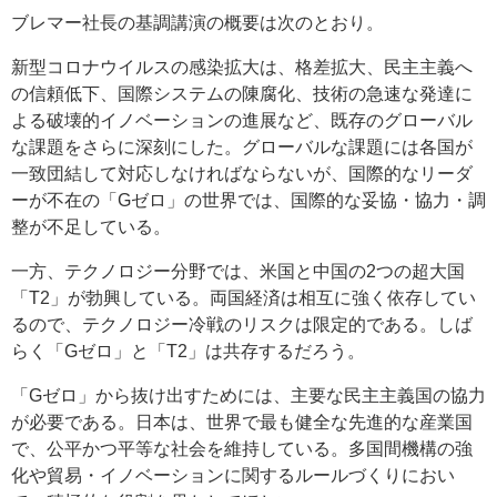
ブレマー社長の基調講演の概要は次のとおり。
新型コロナウイルスの感染拡大は、格差拡大、民主主義へ
の信頼低下、国際システムの陳腐化、技術の急速な発達に
よる破壊的イノベーションの進展など、既存のグローバル
な課題をさらに深刻にした。グローバルな課題には各国が
一致団結して対応しなければならないが、国際的なリーダ
ーが不在の「Gゼロ」の世界では、国際的な妥協・協力・調
整が不足している。
一方、テクノロジー分野では、米国と中国の2つの超大国
「T2」が勃興している。両国経済は相互に強く依存してい
るので、テクノロジー冷戦のリスクは限定的である。しば
らく「Gゼロ」と「T2」は共存するだろう。
「Gゼロ」から抜け出すためには、主要な民主主義国の協力
が必要である。日本は、世界で最も健全な先進的な産業国
で、公平かつ平等な社会を維持している。多国間機構の強
化や貿易・イノベーションに関するルールづくりにおい