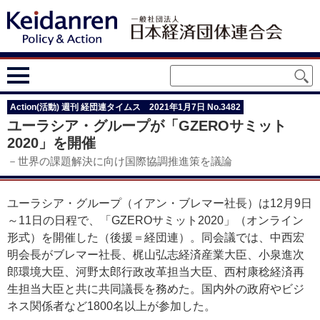
Action(活動) 週刊 経団連タイムス 2021年1月7日 No.3482
ユーラシア・グループが「GZEROサミット
2020」を開催
－世界の課題解決に向け国際協調推進策を議論
ユーラシア・グループ（イアン・ブレマー社長）は12月9日
～11日の日程で、「GZEROサミット2020」（オンライン
形式）を開催した（後援＝経団連）。同会議では、中西宏
明会長がブレマー社長、梶山弘志経済産業大臣、小泉進次
郎環境大臣、河野太郎行政改革担当大臣、西村康稔経済再
生担当大臣と共に共同議長を務めた。国内外の政府やビジ
ネス関係者など1800名以上が参加した。