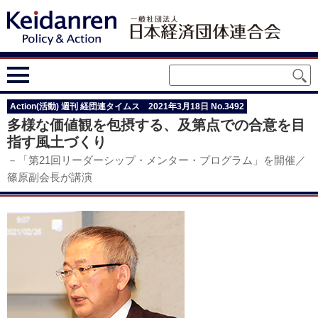
Action(活動) 週刊 経団連タイムス 2021年3月18日 No.3492
多様な価値観を包摂する、及第点での合意を目
指す風土づくり
－「第21回リーダーシップ・メンター・プログラム」を開催／
篠原副会長が講演