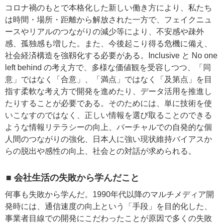
コロナ禍のもとで本格化した新しい働き方により、私たち
は時間・場所・距離から解放された一方で、フェイクニュ
ースやリアルのつながりの減少等により、不安感や疎外
感、孤独感も増した。また、今後起こり得る危機に備え、
社会経済構造を強靱化する必要がある。Inclusive と No one
left behind の考え方で、多様な価値観を受容しつつ、「同
意」ではなく「合意」、「満点」ではなく「及第点」を目
指す柔軟な考え方で開発を進めたり、データ活用を推進し
たりすることが必要である。そのためには、単に技術を使
いこなすのではなく、正しい情報を選び取ることのできる
ような情報リテラシーの向上、バーチャルでの自発的な個
人間のつながりの強化、日本人に強い現状維持バイアスか
らの脱出や感性の向上、社会との対話が求められる。
■ 会社生活の失敗から学んだこと
何事も失敗から学んだ。1990年代以降のマルチメディア開
発時には、通信速度の向上という「手段」を目的化した、
事業者目線での開発にこだわったことが原因で多くの失敗