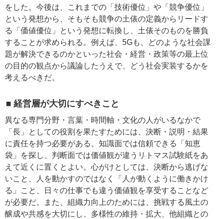
をした。今後は、これまでの「技術優位」や「競争優位」
という発想から、そもそも競争の土俵の定義からリードす
る「価値優位」という発想に転換し、土俵そのものを勝負
することが求められる。例えば、5Gも、どのような社会課
題が解決できるのかといった社会・経営・政策等の最上位
の目的の観点から議論したうえで、どう社会実装するかを
考えるべきだ。
■ 経営層が大切にすべきこと
異なる専門分野・言葉・時間軸・文化の人がいるなかで
「長」としての役割を果たすためには、決断・説明・結果
に責任を持つ必要がある。知識面では信頼できる「知恵
袋」を探し、判断面では価値観が違うリトマス試験紙をあ
えて近くに置くとよい。心がけとしては、決断から逃げな
いこと、人を動かすのではなく「人が動くように働きかけ
る」こと、日々の仕事でも違う価値観を享受することなど
が必要だ。また、組織力向上のためには、挑戦する風土の
醸成や共感を大切にし、多様性の維持・拡大、他組織との