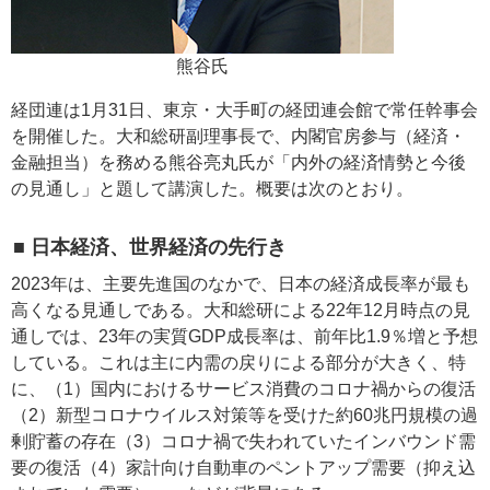
熊谷氏
経団連は1月31日、東京・大手町の経団連会館で常任幹事会
を開催した。大和総研副理事長で、内閣官房参与（経済・
金融担当）を務める熊谷亮丸氏が「内外の経済情勢と今後
の見通し」と題して講演した。概要は次のとおり。
■ 日本経済、世界経済の先行き
2023年は、主要先進国のなかで、日本の経済成長率が最も
高くなる見通しである。大和総研による22年12月時点の見
通しでは、23年の実質GDP成長率は、前年比1.9％増と予想
している。これは主に内需の戻りによる部分が大きく、特
に、（1）国内におけるサービス消費のコロナ禍からの復活
（2）新型コロナウイルス対策等を受けた約60兆円規模の過
剰貯蓄の存在（3）コロナ禍で失われていたインバウンド需
要の復活（4）家計向け自動車のペントアップ需要（抑え込