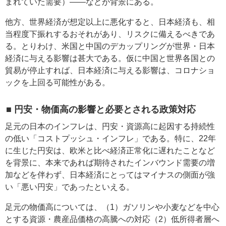
まれていた需要）――などが背景にある。
他方、世界経済が想定以上に悪化すると、日本経済も、相
当程度下振れするおそれがあり、リスクに備えるべきであ
る。とりわけ、米国と中国のデカップリングが世界・日本
経済に与える影響は甚大である。仮に中国と世界各国との
貿易が停止すれば、日本経済に与える影響は、コロナショ
ックを上回る可能性がある。
■ 円安・物価高の影響と必要とされる政策対応
足元の日本のインフレは、円安・資源高に起因する持続性
の低い「コストプッシュ・インフレ」である。特に、22年
に生じた円安は、欧米と比べ経済正常化に遅れたことなど
を背景に、本来であれば期待されたインバウンド需要の増
加などを伴わず、日本経済にとってはマイナスの側面が強
い「悪い円安」であったといえる。
足元の物価高については、（1）ガソリンや小麦などを中心
とする資源・農産品価格の高騰への対応（2）低所得者層へ