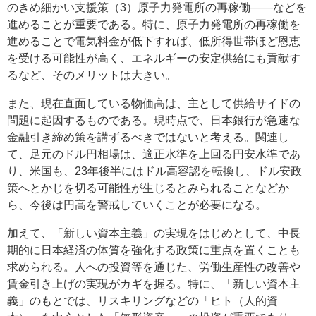
のきめ細かい支援策（3）原子力発電所の再稼働――などを
進めることが重要である。特に、原子力発電所の再稼働を
進めることで電気料金が低下すれば、低所得世帯ほど恩恵
を受ける可能性が高く、エネルギーの安定供給にも貢献す
るなど、そのメリットは大きい。
また、現在直面している物価高は、主として供給サイドの
問題に起因するものである。現時点で、日本銀行が急速な
金融引き締め策を講ずるべきではないと考える。関連し
て、足元のドル円相場は、適正水準を上回る円安水準であ
り、米国も、23年後半にはドル高容認を転換し、ドル安政
策へとかじを切る可能性が生じるとみられることなどか
ら、今後は円高を警戒していくことが必要になる。
加えて、「新しい資本主義」の実現をはじめとして、中長
期的に日本経済の体質を強化する政策に重点を置くことも
求められる。人への投資等を通じた、労働生産性の改善や
賃金引き上げの実現がカギを握る。特に、「新しい資本主
義」のもとでは、リスキリングなどの「ヒト（人的資