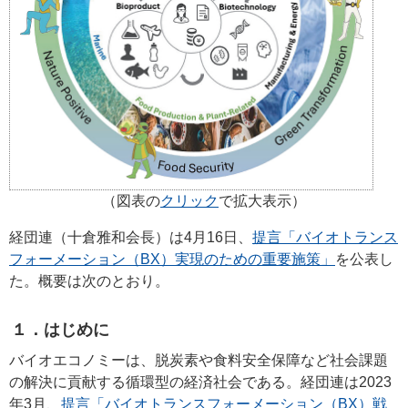
（図表の
クリック
で拡大表示）
経団連（十倉雅和会長）は4月16日、
提言「バイオトランス
フォーメーション（BX）実現のための重要施策」
を公表し
た。概要は次のとおり。
１．はじめに
バイオエコノミーは、脱炭素や食料安全保障など社会課題
の解決に貢献する循環型の経済社会である。経団連は2023
年3月、
提言「バイオトランスフォーメーション（BX）戦