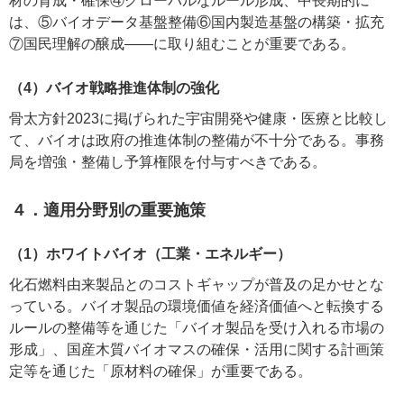
材の育成・確保④グローバルなルール形成、中長期的に
は、⑤バイオデータ基盤整備⑥国内製造基盤の構築・拡充
⑦国民理解の醸成――に取り組むことが重要である。
（4）バイオ戦略推進体制の強化
骨太方針2023に掲げられた宇宙開発や健康・医療と比較し
て、バイオは政府の推進体制の整備が不十分である。事務
局を増強・整備し予算権限を付与すべきである。
４．適用分野別の重要施策
（1）ホワイトバイオ（工業・エネルギー）
化石燃料由来製品とのコストギャップが普及の足かせとな
っている。バイオ製品の環境価値を経済価値へと転換する
ルールの整備等を通じた「バイオ製品を受け入れる市場の
形成」、国産木質バイオマスの確保・活用に関する計画策
定等を通じた「原材料の確保」が重要である。