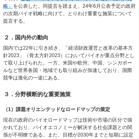
略」
を公表した。同提言を踏まえ、24年6月公表予定の政府
の次期バイオ戦略に向けて、とりわけ重要な施策について
提言する。
２．国内外の動向
国内では22年に引き続き、「経済財政運営と改革の基本方
針2023」（骨太方針2023）においてバイオが重点分野とし
て取り上げられた。一方、米国や欧州、中国、シンガポー
ルなど世界各国・地域でも取り組みが加速しており、国際
競争は激化の一途にある。
３．分野横断的な重要施策
（1）課題オリエンテッドなロードマップの策定
現在の政府のバイオロードマップは技術や市場の区分で描
かれており、バイオエコノミーが解決する社会課題との関
係が不明瞭である。また、目標が2030年までと短期に設定