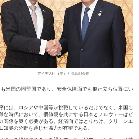
アイデ大臣（左）と髙島副会長
とも米国の同盟国であり、安全保障面でも似た立ち位置にい
序には、ロシアや中国等が挑戦しているだけでなく、米国も
難な時代において、価値観を共にする日本とノルウェーはビ
力関係を築く必要がある。経済面ではとりわけ、クリーンエ
工知能の分野を通じた協力が有望である。