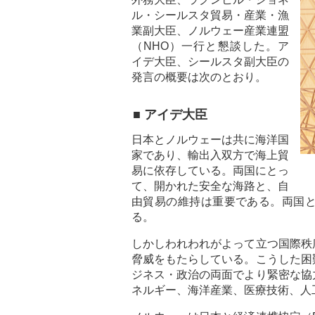
ル・シールスタ貿易・産業・漁
業副大臣、ノルウェー産業連盟
（NHO）一行と懇談した。ア
イデ大臣、シールスタ副大臣の
発言の概要は次のとおり。
■ アイデ大臣
日本とノルウェーは共に海洋国
家であり、輸出入双方で海上貿
易に依存している。両国にとっ
て、開かれた安全な海路と、自
由貿易の維持は重要である。両国
る。
しかしわれわれがよって立つ国際秩
脅威をもたらしている。こうした困
ジネス・政治の両面でより緊密な協
ネルギー、海洋産業、医療技術、人