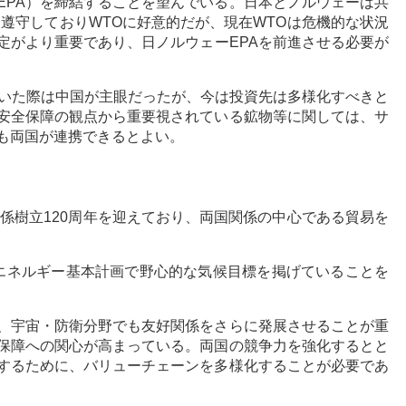
EPA）を締結することを望んでいる。日本とノルウェーは共
遵守しておりWTOに好意的だが、現在WTOは危機的な状況
定がより重要であり、日ノルウェーEPAを前進させる必要が
ていた際は中国が主眼だったが、今は投資先は多様化すべきと
安全保障の観点から重要視されている鉱物等に関しては、サ
も両国が連携できるとよい。
関係樹立120周年を迎えており、両国関係の中心である貿易を
エネルギー基本計画で野心的な気候目標を掲げていることを
、宇宙・防衛分野でも友好関係をさらに発展させることが重
保障への関心が高まっている。両国の競争力を強化するとと
するために、バリューチェーンを多様化することが必要であ