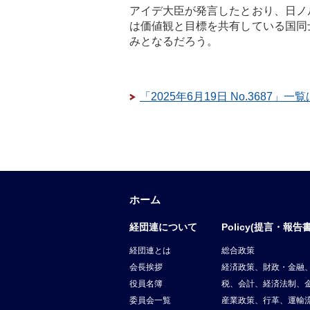
アイデ大臣が発言したとおり、日ノ
は価値観と目標を共有している国同
みとなるだろう。
「2025年6月19日 No.3687」一
ホーム
経団連について
Policy(提言・報告書
経団連とは
総合政策
会長挨拶
経済政策、財政・金融
役員名簿
税、会計、経済法制、
委員会一覧
産業政策、行革、運輸