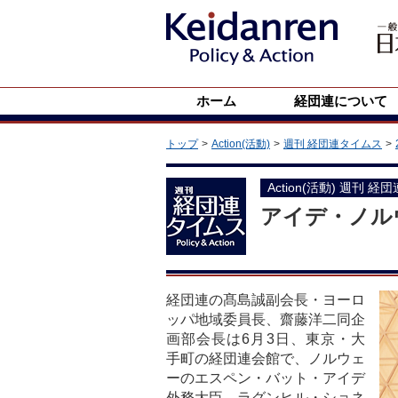
ホーム
経団連について
トップ
Action(活動)
週刊 経団連タイムス
Action(活動) 週刊 経
アイデ・ノル
経団連の髙島誠副会長・ヨーロ
ッパ地域委員長、齋藤洋二同企
画部会長は6月3日、東京・大
手町の経団連会館で、ノルウェ
ーのエスペン・バット・アイデ
外務大臣、ラグンヒル・ショネ