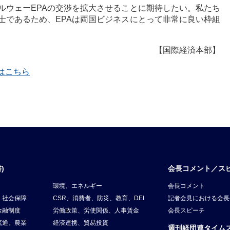
ルウェーEPAの交渉を拡大させることに期待したい。私たち
士であるため、EPAは両国ビジネスにとって非常に良い枠組
【国際経済本部】
覧はこちら
)
会長コメント／ス
環境、エネルギー
会長コメント
、社会保障
CSR、消費者、防災、教育、DEI
記者会見における会長
金融制度
労働政策、労使関係、人事賃金
会長スピーチ
流通、農業
経済連携、貿易投資
週刊経団連タイム