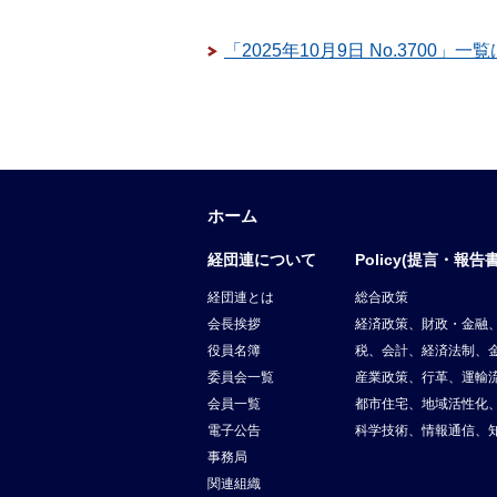
「2025年10月9日 No.3700」一
ホーム
経団連について
Policy(提言・報告書
経団連とは
総合政策
会長挨拶
経済政策、財政・金融
役員名簿
税、会計、経済法制、
委員会一覧
産業政策、行革、運輸
会員一覧
都市住宅、地域活性化
電子公告
科学技術、情報通信、
事務局
関連組織