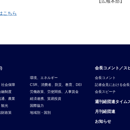
【広報本部】
覧はこちら
)
会長コメント／ス
環境、エネルギー
会長コメント
、社会保障
CSR、消費者、防災、教育、DEI
記者会見における会長
金融制度
労働政策、労使関係、人事賃金
会長スピーチ
流通、農業
経済連携、貿易投資
週刊経団連タイム
、観光
国際協力
月刊経団連
知財政策
地域別・国別
お知らせ