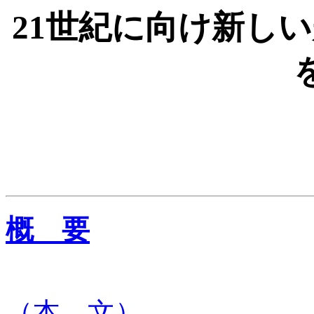
21世紀に向け新し
概 要
（本 文）