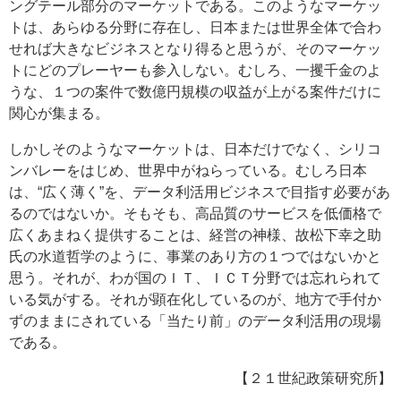
ングテール部分のマーケットである。このようなマーケッ
トは、あらゆる分野に存在し、日本または世界全体で合わ
せれば大きなビジネスとなり得ると思うが、そのマーケッ
トにどのプレーヤーも参入しない。むしろ、一攫千金のよ
うな、１つの案件で数億円規模の収益が上がる案件だけに
関心が集まる。
しかしそのようなマーケットは、日本だけでなく、シリコ
ンバレーをはじめ、世界中がねらっている。むしろ日本
は、“広く薄く”を、データ利活用ビジネスで目指す必要があ
るのではないか。そもそも、高品質のサービスを低価格で
広くあまねく提供することは、経営の神様、故松下幸之助
氏の水道哲学のように、事業のあり方の１つではないかと
思う。それが、わが国のＩＴ、ＩＣＴ分野では忘れられて
いる気がする。それが顕在化しているのが、地方で手付か
ずのままにされている「当たり前」のデータ利活用の現場
である。
【２１世紀政策研究所】