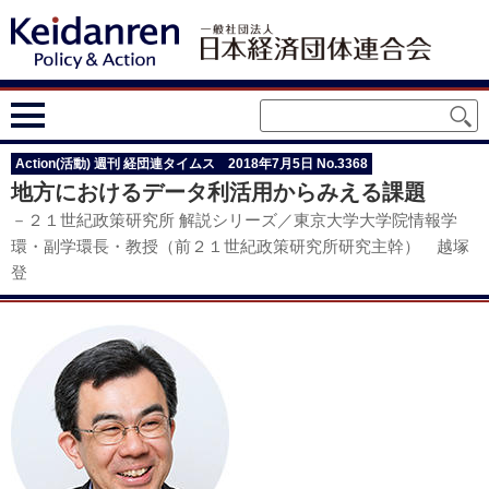
Action(活動) 週刊 経団連タイムス 2018年7月5日 No.3368
地方におけるデータ利活用からみえる課題
－２１世紀政策研究所 解説シリーズ／東京大学大学院情報学
環・副学環長・教授（前２１世紀政策研究所研究主幹） 越塚
登