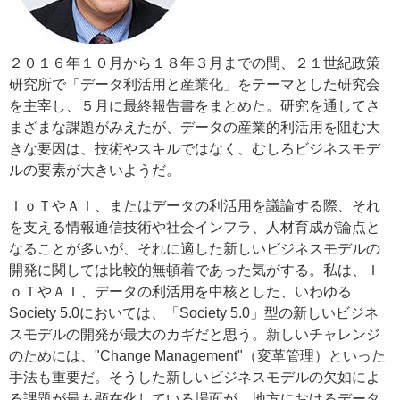
２０１６年１０月から１８年３月までの間、２１世紀政策
研究所で「データ利活用と産業化」をテーマとした研究会
を主宰し、５月に最終報告書をまとめた。研究を通してさ
まざまな課題がみえたが、データの産業的利活用を阻む大
きな要因は、技術やスキルではなく、むしろビジネスモデ
ルの要素が大きいようだ。
ＩｏＴやＡＩ、またはデータの利活用を議論する際、それ
を支える情報通信技術や社会インフラ、人材育成が論点と
なることが多いが、それに適した新しいビジネスモデルの
開発に関しては比較的無頓着であった気がする。私は、Ｉ
ｏＴやＡＩ、データの利活用を中核とした、いわゆる
Society 5.0においては、「Society 5.0」型の新しいビジネ
スモデルの開発が最大のカギだと思う。新しいチャレンジ
のためには、"Change Management"（変革管理）といった
手法も重要だ。そうした新しいビジネスモデルの欠如によ
る課題が最も顕在化している場面が、地方におけるデータ