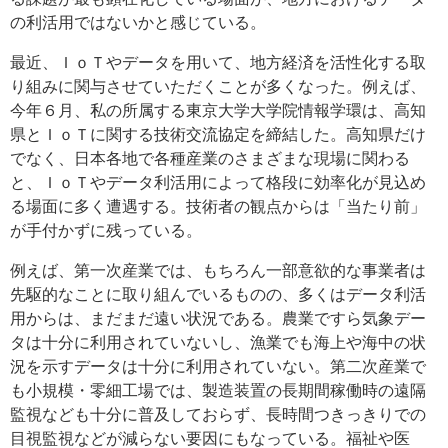
の利活用ではないかと感じている。
最近、ＩｏＴやデータを用いて、地方経済を活性化する取
り組みに関与させていただくことが多くなった。例えば、
今年６月、私の所属する東京大学大学院情報学環は、高知
県とＩｏＴに関する技術交流協定を締結した。高知県だけ
でなく、日本各地で各種産業のさまざまな現場に関わる
と、ＩｏＴやデータ利活用によって格段に効率化が見込め
る場面に多く遭遇する。技術者の観点からは「当たり前」
が手付かずに残っている。
例えば、第一次産業では、もちろん一部意欲的な事業者は
先駆的なことに取り組んでいるものの、多くはデータ利活
用からは、まだまだ遠い状況である。農業ですら気象デー
タは十分に利用されていないし、漁業でも海上や海中の状
況を示すデータは十分に利用されていない。第二次産業で
も小規模・零細工場では、製造装置の長期間稼働時の遠隔
監視なども十分に普及しておらず、長時間つきっきりでの
目視監視などが減らない要因にもなっている。福祉や医