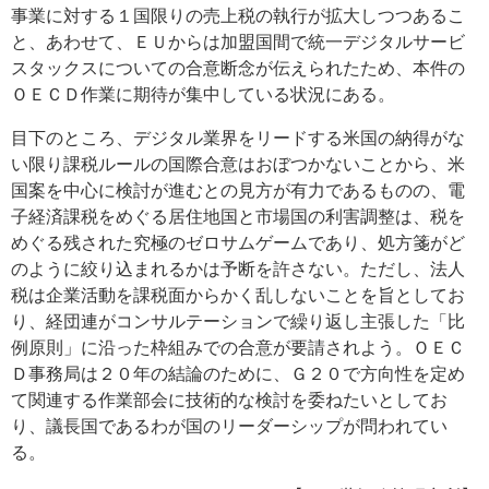
事業に対する１国限りの売上税の執行が拡大しつつあるこ
と、あわせて、ＥＵからは加盟国間で統一デジタルサービ
スタックスについての合意断念が伝えられたため、本件の
ＯＥＣＤ作業に期待が集中している状況にある。
目下のところ、デジタル業界をリードする米国の納得がな
い限り課税ルールの国際合意はおぼつかないことから、米
国案を中心に検討が進むとの見方が有力であるものの、電
子経済課税をめぐる居住地国と市場国の利害調整は、税を
めぐる残された究極のゼロサムゲームであり、処方箋がど
のように絞り込まれるかは予断を許さない。ただし、法人
税は企業活動を課税面からかく乱しないことを旨としてお
り、経団連がコンサルテーションで繰り返し主張した「比
例原則」に沿った枠組みでの合意が要請されよう。ＯＥＣ
Ｄ事務局は２０年の結論のために、Ｇ２０で方向性を定め
て関連する作業部会に技術的な検討を委ねたいとしてお
り、議長国であるわが国のリーダーシップが問われてい
る。