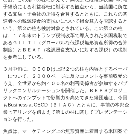
子経済による利益移転に対応する観点から、当該国に所在
する支店・子会社の所得を合算するとともに、これらの関
連者への税源浸食的支払いについて損金算入を否認すると
いう、第２の柱も検討対象とされている。この第２の柱
は、１７年末のトランプ税制改革で導入された米国税制で
あるＧＩＬＴＩ（グローバルな低課税無形資産所得の合算
制度）とＢＥＡＴ（税源浸食支払いに対する課税）の税制
を参考にしている。
３月中旬に、ＯＥＣＤは上記２つの柱を内容とするペーパ
ーについて、２０００ページに及ぶコメントを事前収受の
うえ、全世界から約４００名の利害関係者が参加するパブ
リックコンサルテーションを開催した。ＢＥＰＳプロジェ
クトへのインプットで影響力を高めてきた経団連は、今回
もBusiness at OECD（ＢＩＡＣ）とともに、事前の本邦企
業ヒアリングを踏まえて第１の柱に関してプレゼンテーシ
ョンを行った。
焦点は、マーケティング上の無形資産に着目する米国案で