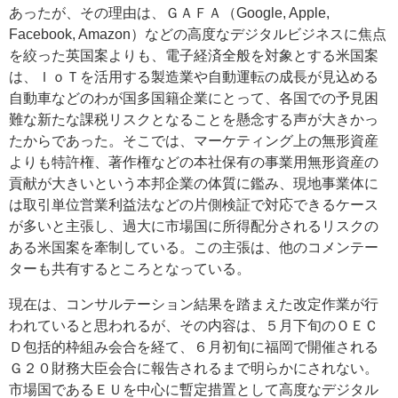
あったが、その理由は、ＧＡＦＡ（Google, Apple,
Facebook, Amazon）などの高度なデジタルビジネスに焦点
を絞った英国案よりも、電子経済全般を対象とする米国案
は、ＩｏＴを活用する製造業や自動運転の成長が見込める
自動車などのわが国多国籍企業にとって、各国での予見困
難な新たな課税リスクとなることを懸念する声が大きかっ
たからであった。そこでは、マーケティング上の無形資産
よりも特許権、著作権などの本社保有の事業用無形資産の
貢献が大きいという本邦企業の体質に鑑み、現地事業体に
は取引単位営業利益法などの片側検証で対応できるケース
が多いと主張し、過大に市場国に所得配分されるリスクの
ある米国案を牽制している。この主張は、他のコメンテー
ターも共有するところとなっている。
現在は、コンサルテーション結果を踏まえた改定作業が行
われていると思われるが、その内容は、５月下旬のＯＥＣ
Ｄ包括的枠組み会合を経て、６月初旬に福岡で開催される
Ｇ２０財務大臣会合に報告されるまで明らかにされない。
市場国であるＥＵを中心に暫定措置として高度なデジタル