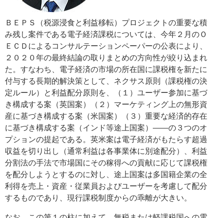
ＢＥＰＳ（税源浸食と利益移転）プロジェクトの重要な積
み残し案件である電子経済課税については、今年２月のＯ
ＥＣＤによるコンサルテーションペーパーの公表により、
２０２０年の最終結論の取りまとめの方向性が絞り込まれ
た。すなわち、電子経済の市場の所在国に課税権を新たに
付与する長期的解決策として、ネクサス原則（課税権の決
定ルール）と利益配分原則を、（１）ユーザー参加に基づ
き構成する案（英国案）（２）マーケティング上の無形資
産に基づき構成する案（米国案）（３）重要な経済的存在
に基づき構成する案（インド等途上国案）――の３つのオ
プションの提起である。英米案は電子経済がもたらす超過
収益を切り出し（通常利益は各事業体に別途配分）、利益
分割法の手法で市場国にその稼得への貢献に応じて課税権
を配分しようとするのに対し、途上国案は多国籍企業の全
利得を売上・資産・従業員およびユーザーを考慮して配分
するものであり、現行課税制度からの乖離が大きい。
なお、この第１の柱に加えて、無税または軽課税国への電