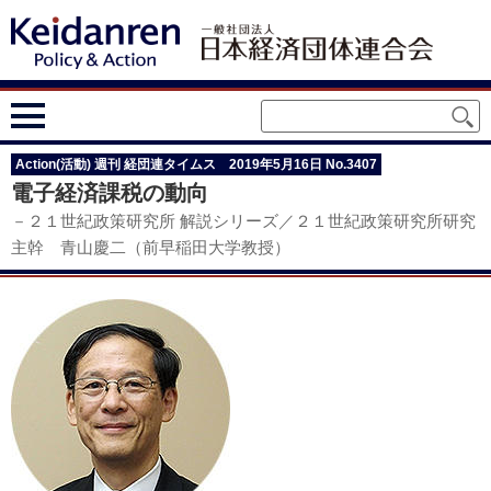
Action(活動) 週刊 経団連タイムス 2019年5月16日 No.3407
電子経済課税の動向
－２１世紀政策研究所 解説シリーズ／２１世紀政策研究所研究
主幹 青山慶二（前早稲田大学教授）