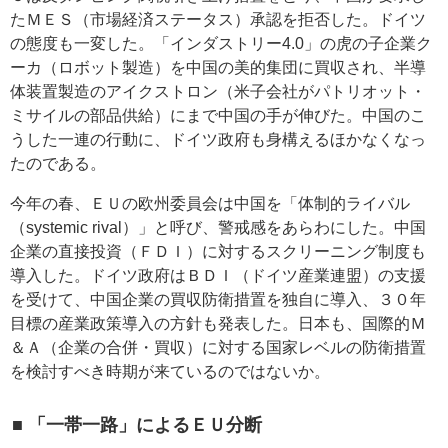
たＭＥＳ（市場経済ステータス）承認を拒否した。ドイツ
の態度も一変した。「インダストリー4.0」の虎の子企業ク
ーカ（ロボット製造）を中国の美的集団に買収され、半導
体装置製造のアイクストロン（米子会社がパトリオット・
ミサイルの部品供給）にまで中国の手が伸びた。中国のこ
うした一連の行動に、ドイツ政府も身構えるほかなくなっ
たのである。
今年の春、ＥＵの欧州委員会は中国を「体制的ライバル
（systemic rival）」と呼び、警戒感をあらわにした。中国
企業の直接投資（ＦＤＩ）に対するスクリーニング制度も
導入した。ドイツ政府はＢＤＩ（ドイツ産業連盟）の支援
を受けて、中国企業の買収防衛措置を独自に導入、３０年
目標の産業政策導入の方針も発表した。日本も、国際的Ｍ
＆Ａ（企業の合併・買収）に対する国家レベルの防衛措置
を検討すべき時期が来ているのではないか。
■ 「一帯一路」によるＥＵ分断