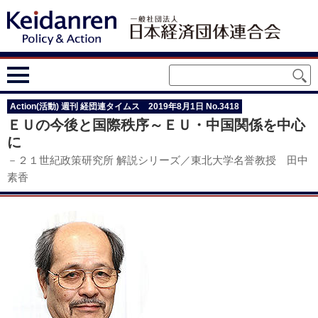
Action(活動) 週刊 経団連タイムス 2019年8月1日 No.3418
ＥＵの今後と国際秩序～ＥＵ・中国関係を中心
に
－２１世紀政策研究所 解説シリーズ／東北大学名誉教授 田中
素香