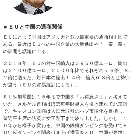
■ ＥＵと中国の通商関係
ＥＵにとって中国はアメリカと並ぶ最重要の通商相手国で
ある。最近はＥＵへの中国企業の大量進出や「一帯一路」
の展開も話題に上る。
２０１８年、ＥＵの対中国輸入は３９５０億ユーロ、輸出
は２１００億ユーロ、２０００年比でそれぞれ５.６倍、８.
２倍に増えた。対日本の輸出１.４倍、輸入０.８倍とは勢い
が違う（ＥＵの貿易統計による）。
ＥＵや加盟国は１５年まで中国を「お得意さま」と考えて
いた。メルケル首相はほぼ毎年財界人を引き連れて北京詣
で、キャメロン政権は人民元取引のハブ市場化を目指し、
習近平主席の訪英に女王陛下まで駆り出した。しかし、１
６年から様子が変わる。中国の鉄鋼ダンピングを受けてＥ
Ｕは反ダンピング関税引き上げ措置をとり、中国が要求し