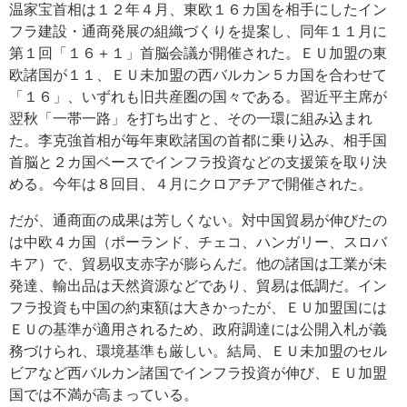
温家宝首相は１２年４月、東欧１６カ国を相手にしたイン
フラ建設・通商発展の組織づくりを提案し、同年１１月に
第１回「１６＋１」首脳会議が開催された。ＥＵ加盟の東
欧諸国が１１、ＥＵ未加盟の西バルカン５カ国を合わせて
「１６」、いずれも旧共産圏の国々である。習近平主席が
翌秋「一帯一路」を打ち出すと、その一環に組み込まれ
た。李克強首相が毎年東欧諸国の首都に乗り込み、相手国
首脳と２カ国ベースでインフラ投資などの支援策を取り決
める。今年は８回目、４月にクロアチアで開催された。
だが、通商面の成果は芳しくない。対中国貿易が伸びたの
は中欧４カ国（ポーランド、チェコ、ハンガリー、スロバ
キア）で、貿易収支赤字が膨らんだ。他の諸国は工業が未
発達、輸出品は天然資源などであり、貿易は低調だ。イン
フラ投資も中国の約束額は大きかったが、ＥＵ加盟国には
ＥＵの基準が適用されるため、政府調達には公開入札が義
務づけられ、環境基準も厳しい。結局、ＥＵ未加盟のセル
ビアなど西バルカン諸国でインフラ投資が伸び、ＥＵ加盟
国では不満が高まっている。