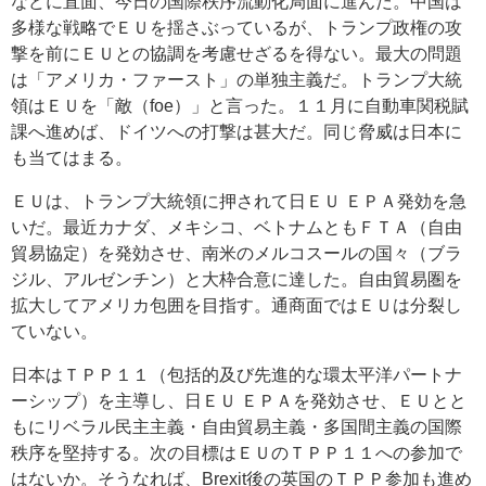
などに直面、今日の国際秩序流動化局面に進んだ。中国は
多様な戦略でＥＵを揺さぶっているが、トランプ政権の攻
撃を前にＥＵとの協調を考慮せざるを得ない。最大の問題
は「アメリカ・ファースト」の単独主義だ。トランプ大統
領はＥＵを「敵（foe）」と言った。１１月に自動車関税賦
課へ進めば、ドイツへの打撃は甚大だ。同じ脅威は日本に
も当てはまる。
ＥＵは、トランプ大統領に押されて日ＥＵ ＥＰＡ発効を急
いだ。最近カナダ、メキシコ、ベトナムともＦＴＡ（自由
貿易協定）を発効させ、南米のメルコスールの国々（ブラ
ジル、アルゼンチン）と大枠合意に達した。自由貿易圏を
拡大してアメリカ包囲を目指す。通商面ではＥＵは分裂し
ていない。
日本はＴＰＰ１１（包括的及び先進的な環太平洋パートナ
ーシップ）を主導し、日ＥＵ ＥＰＡを発効させ、ＥＵとと
もにリベラル民主主義・自由貿易主義・多国間主義の国際
秩序を堅持する。次の目標はＥＵのＴＰＰ１１への参加で
はないか。そうなれば、Brexit後の英国のＴＰＰ参加も進め