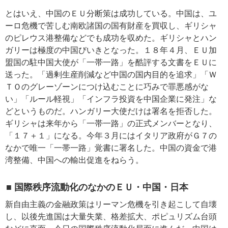
とはいえ、中国のＥＵ分断策は成功している。中国は、ユ
ーロ危機で苦しむ南欧諸国の国有財産を買収し、ギリシャ
のピレウス港整備などでも成功を収めた。ギリシャとハン
ガリーは極度の中国びいきとなった。１８年４月、ＥＵ加
盟国の駐中国大使が「一帯一路」を酷評する文書をＥＵに
送った。「過剰生産削減など中国の国内目的を追求」「Ｗ
ＴＯのグレーゾーンにつけ込むことに巧みで罪悪感がな
い」「ルール軽視」「インフラ投資を中国企業に発注」な
どというものだ。ハンガリー大使だけは署名を拒否した。
ギリシャは来年から「一帯一路」の正式メンバーとなり、
「１７＋１」になる。今年３月にはイタリア政府がＧ７の
なかで唯一「一帯一路」覚書に署名した。中国の資金で港
湾整備、中国への輸出促進をねらう。
■ 国際秩序流動化のなかのＥＵ・中国・日本
新自由主義の金融政策はリーマン危機を引き起こして自壊
し、以後先進国は大量失業、格差拡大、ポピュリズム台頭