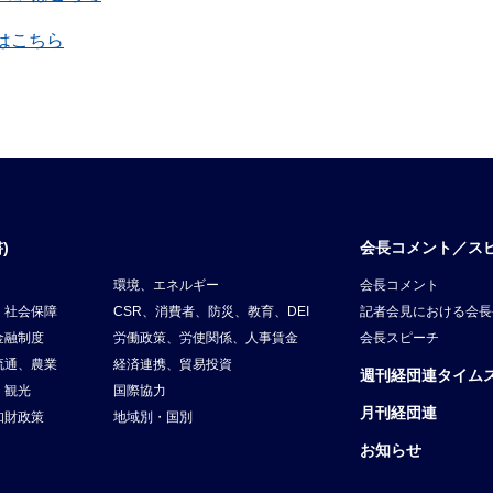
覧はこちら
)
会長コメント／ス
環境、エネルギー
会長コメント
、社会保障
CSR、消費者、防災、教育、DEI
記者会見における会長
金融制度
労働政策、労使関係、人事賃金
会長スピーチ
流通、農業
経済連携、貿易投資
週刊経団連タイム
、観光
国際協力
月刊経団連
知財政策
地域別・国別
お知らせ