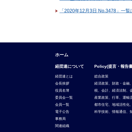
「2020年12月3日 No.3478」一
ホーム
経団連について
Policy(提言・報告書
経団連とは
総合政策
会長挨拶
経済政策、財政・金融
役員名簿
税、会計、経済法制、
委員会一覧
産業政策、行革、運輸
会員一覧
都市住宅、地域活性化
電子公告
科学技術、情報通信、
事務局
関連組織