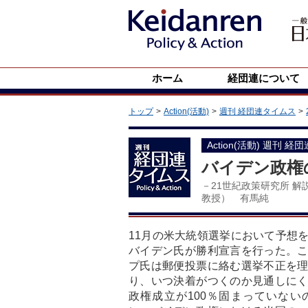
ホーム
経団連について
トップ
Action(活動)
週刊 経団連タイムス
Action(活動) 週刊 経
バイデン政権
－21世紀政策研究所 
教授） 有馬純
11月の米大統領選挙において予想
バイデン氏が勝利宣言を行った。
プ氏は郵便投票に絡む選挙不正を
り、いつ決着がつくのか見通しに
政権成立が100％固まっていな