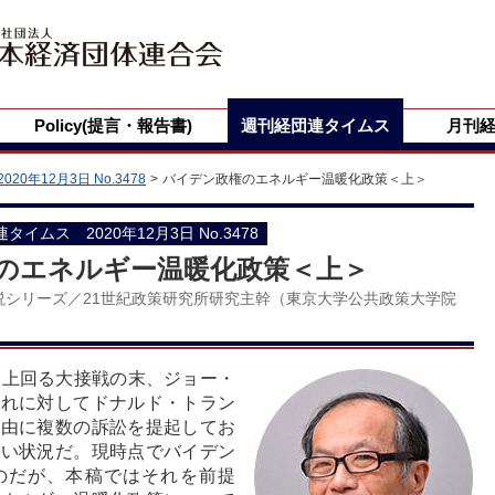
Policy(提言・報告書)
週刊経団連タイムス
月刊
2020年12月3日 No.3478
バイデン政権のエネルギー温暖化政策＜上＞
団連タイムス 2020年12月3日 No.3478
のエネルギー温暖化政策＜上＞
解説シリーズ／21世紀政策研究所研究主幹（東京大学公共政策大学院
を上回る大接戦の末、ジョー・
これに対してドナルド・トラン
理由に複数の訴訟を提起してお
くい状況だ。現時点でバイデン
いのだが、本稿ではそれを前提