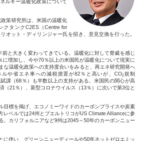
エネルギー温暖化政策について
世紀政策研究所は、米国の温暖化
クC2ES（Centre for
lutions）のエリオット・ディリンジャー氏を招き、意見交換を行った。
年前と大きく変わってきている。温暖化に対して脅威を感じ
5％に増加し、今や70％以上の米国民が温暖化について現実に
まな温暖化政策への支持度合いをみると、再エネ研究開発へ
ネルや省エネ車への減税措置が82％と高いが、CO
規制
2
税賦課（68％）も半数以上の支持がある。米国民の関心が高
済（21％）、新型コロナウイルス（13％）に次いで第3位と
ル目標を掲げ、エコノミーワイドのカーボンプライスや炭素
では24州とプエルトリコがUS Climate Allianceに参
。カリフォルニアなど9州は2045～50年のカーボンニュー
とに伴い、グリーンニューディールや50年ネットゼロエミッ