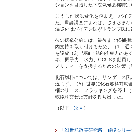
ションを目指した下院気候危機特別
こうした状況変化を踏まえ、バイ
た。世論調査によれば、さまざまな
温暖化はバイデン氏がトランプ氏に
彼の選挙公約には、最後まで候補指
内支持を取り付けるため、（1）遅
を達成（2）明確で法的拘束力のあ
ネ、原子力、水力、CCUSを動員し
ノリティーを支援するための対策（
化石燃料については、サンダース氏
込まず、（5）世界に化石燃料補助
権のリース、フラッキングを停止（
軟織り交ぜた方針を打ち出した。
（以下、
次号
）
「21世紀政策研究所 解説シリー