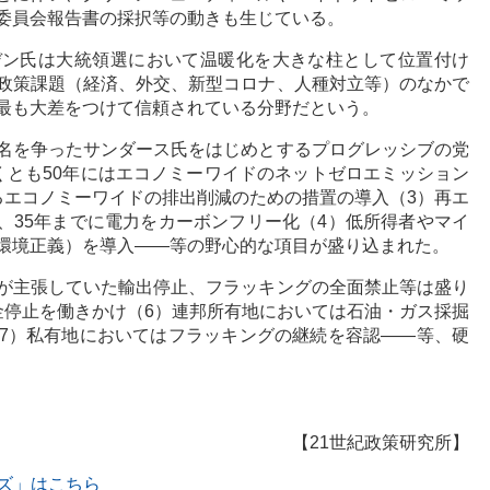
委員会報告書の採択等の動きも生じている。
デン氏は大統領選において温暖化を大きな柱として位置付け
政策課題（経済、外交、新型コロナ、人種対立等）のなかで
最も大差をつけて信頼されている分野だという。
名を争ったサンダース氏をはじめとするプログレッシブの党
くとも50年にはエコノミーワイドのネットゼロエミッション
るエコノミーワイドの排出削減のための措置の導入（3）再エ
、35年までに電力をカーボンフリー化（4）低所得者やマイ
環境正義）を導入――等の野心的な項目が盛り込まれた。
が主張していた輸出停止、フラッキングの全面禁止等は盛り
金停止を働きかけ（6）連邦所有地においては石油・ガス採掘
7）私有地においてはフラッキングの継続を容認――等、硬
【21世紀政策研究所】
ズ」はこちら