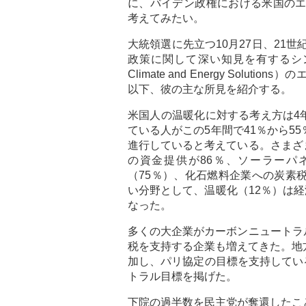
に、バイデン政権における米国の
考えてみたい。
大統領選に先立つ10月27日、21
政策に関して深い知見を有するシンクタン
Climate and Energy So
以下、彼の主な所見を紹介する。
米国人の温暖化に対する考え方は4
ている人がこの5年間で41％から5
進行していると考えている。さまざ
の資金提供が86％、ソーラーパ
（75％）、化石燃料企業への炭素
い分野として、温暖化（12％）は経
なった。
多くの大企業がカーボンニュートラ
税を支持する企業も増えてきた。地方レベル
加し、パリ協定の目標を支持している
トラル目標を掲げた。
下院の過半数を民主党が奪還したこ