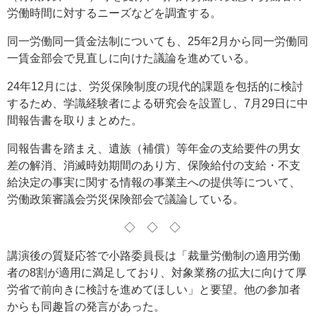
労働時間に対するニーズなどを調査する。
同一労働同一賃金法制についても、25年2月から同一労働同
一賃金部会で見直しに向けた議論を進めている。
24年12月には、労災保険制度の現代的課題を包括的に検討
するため、学識経験者による研究会を設置し、7月29日に中
間報告書を取りまとめた。
同報告書を踏まえ、遺族（補償）等年金の支給要件の男女
差の解消、消滅時効期間のあり方、保険給付の支給・不支
給決定の事実に関する情報の事業主への提供等について、
労働政策審議会労災保険部会で議論している。
◇◇◇
講演後の質疑応答で小路委員長は「裁量労働制の適用労働
者の8割が適用に満足しており、対象業務の拡大に向けて厚
労省で前向きに検討を進めてほしい」と要望。他の参加者
からも同趣旨の発言があった。