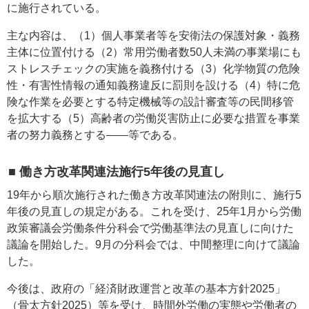
に施行されている。
主な内容は、（1）個人事業者等を安衛法の保護対象・義務
主体に位置付ける（2）常用労働者数50人未満の事業場にも
ストレスチェックの実施を義務付ける（3）化学物質の危険
性・有害性情報の通知義務違反に罰則を設ける（4）特に危
険な作業を必要とする特定機械等の設計審査等の民間移管
を拡大する（5）高齢者の労働災害防止に必要な措置を事業
者の努力義務とする――等である。
■ 働き方改革関連法施行5年後の見直し
19年から順次施行された働き方改革関連法の附則に、施行5
年後の見直しの規定がある。これを受け、25年1月から労働
政策審議会労働条件分科会で労働基準法の見直しに向けた
議論を開始した。9月の分科会では、中間整理に向けて議論
した。
今後は、政府の「経済財政運営と改革の基本方針2025」
（骨太方針2025）等を受け、時間外労働の実態や労働者の