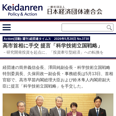
Action(活動) 週刊 経団連タイムス 2026年5月28日 No.3730
高市首相に手交 提言「科学技術立国戦略」
－研究開発投資を起点に、「投資牽引型経済」への転換を
経団連の筒井義信会長、澤田純副会長・科学技術立国戦略
特別委員長、久保田政一副会長・事務総長は5月13日、首相
官邸で、高市早苗内閣総理大臣および鈴木隼人内閣府副大
臣に提言「科学技術立国戦略」を手交した。