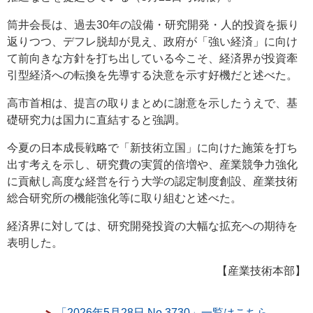
筒井会長は、過去30年の設備・研究開発・人的投資を振り
返りつつ、デフレ脱却が見え、政府が「強い経済」に向け
て前向きな方針を打ち出している今こそ、経済界が投資牽
引型経済への転換を先導する決意を示す好機だと述べた。
高市首相は、提言の取りまとめに謝意を示したうえで、基
礎研究力は国力に直結すると強調。
今夏の日本成長戦略で「新技術立国」に向けた施策を打ち
出す考えを示し、研究費の実質的倍増や、産業競争力強化
に貢献し高度な経営を行う大学の認定制度創設、産業技術
総合研究所の機能強化等に取り組むと述べた。
経済界に対しては、研究開発投資の大幅な拡充への期待を
表明した。
【産業技術本部】
「2026年5月28日 No.3730」一覧はこちら