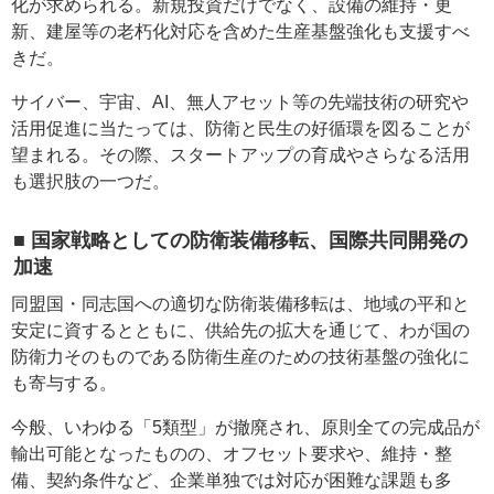
化が求められる。新規投資だけでなく、設備の維持・更
新、建屋等の老朽化対応を含めた生産基盤強化も支援すべ
きだ。
サイバー、宇宙、AI、無人アセット等の先端技術の研究や
活用促進に当たっては、防衛と民生の好循環を図ることが
望まれる。その際、スタートアップの育成やさらなる活用
も選択肢の一つだ。
■ 国家戦略としての防衛装備移転、国際共同開発の
加速
同盟国・同志国への適切な防衛装備移転は、地域の平和と
安定に資するとともに、供給先の拡大を通じて、わが国の
防衛力そのものである防衛生産のための技術基盤の強化に
も寄与する。
今般、いわゆる「5類型」が撤廃され、原則全ての完成品が
輸出可能となったものの、オフセット要求や、維持・整
備、契約条件など、企業単独では対応が困難な課題も多