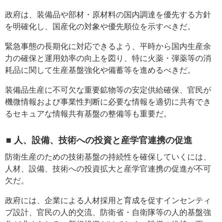
政府は、装備品や部材・原材料の国内調達を優先する方針
を明確化し、国産化の対象や優先順位を示すべきだ。
緊急事態の長期化に対応できるよう、平時から国内生産余
力の確保と運用効率の向上を図り、特に火薬・弾薬等の消
耗品に関して生産基盤強化や備蓄等を進めるべきだ。
装備品生産に不可欠な重要鉱物等の安定供給確保、官民が
機微情報および事業性判断に必要な情報を適切に共有でき
るセキュアな情報共有基盤の整備等も重要だ。
■ 人、設備、技術への投資と産学官連携の促進
防衛生産のための技術基盤の持続性を確保していくには、
人材、設備、技術への投資拡大と産学官連携の促進が不可
欠だ。
政府には、企業による人材採用と育成を促すインセンティ
ブ設計、官民の人的交流、防衛省・自衛隊等の人的基盤強