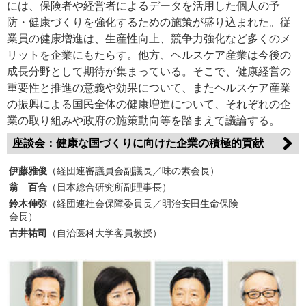
には、保険者や経営者によるデータを活用した個人の予
防・健康づくりを強化するための施策が盛り込まれた。従
業員の健康増進は、生産性向上、競争力強化など多くのメ
リットを企業にもたらす。他方、ヘルスケア産業は今後の
成長分野として期待が集まっている。そこで、健康経営の
重要性と推進の意義や効果について、またヘルスケア産業
の振興による国民全体の健康増進について、それぞれの企
業の取り組みや政府の施策動向等を踏まえて議論する。
座談会：健康な国づくりに向けた企業の積極的貢献
伊藤雅俊
（経団連審議員会副議長／味の素会長）
翁 百合
（日本総合研究所副理事長）
鈴木伸弥
（経団連社会保障委員長／明治安田生命保険
会長）
古井祐司
（自治医科大学客員教授）