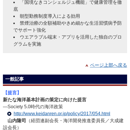
「国境なきコンシェルジュ機能」で健康管理を徹
底
朝型勤務制度導入による効用
禁煙治療の全額補助やきめ細かな生活習慣病予防
でサポート強化
ウエアラブル端末・アプリを活用した独自のプロ
グラムを実施
ページ上部へ戻る
一般記事
【提言】
新たな海洋基本計画の策定に向けた提言
―Society 5.0時代の海洋政策
http://www.keidanren.or.jp/policy/2017/054.html
山内隆司
（経団連副会長・海洋開発推進委員長／大成建
設会長）