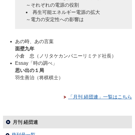
～それぞれの電源の役割
再生可能エネルギー電源の拡大
～電力の安定性への影響は
あの時、あの言葉
面壁九年
小倉 忠
（ノリタケカンパニーリミテド社長）
Essay「時の調べ」
思い出の１局
羽生善治
（将棋棋士）
「月刊 経団連」一覧はこちら
月刊 経団連
発刊号一覧