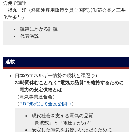
労使で議論
得丸 洋
（経団連雇用政策委員会国際労働部会長／三井
化学参与）
議題にかかる討議
代表演説
連載
日本のエネルギー情勢の現状と課題 (3)
24時間休むことなく“電気の品質”を維持するために
―電力の安定供給とは
（電気事業連合会）
（
PDF形式にて全文公開中
）
現代社会を支える電気の品質
～「周波数」と「電圧」がカギ
安定した電気をお使いいただくために