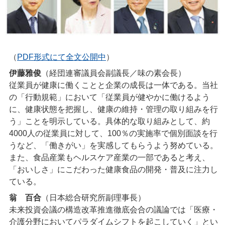
（
PDF形式にて全文公開中
）
伊藤雅俊
（経団連審議員会副議長／味の素会長）
従業員が健康に働くことと企業の成長は一体である。当社
の「行動規範」において「従業員が健やかに働けるよう
に、健康状態を把握し、健康の維持・管理の取り組みを行
う」ことを明示している。具体的な取り組みとして、約
4000人の従業員に対して、100％の実施率で個別面談を行
うなど、「働きがい」を実感してもらうよう努めている。
また、食品産業もヘルスケア産業の一部であると考え、
「おいしさ」にこだわった健康食品の開発・普及に注力し
ている。
翁 百合
（日本総合研究所副理事長）
未来投資会議の構造改革推進徹底会合の議論では「医療・
介護分野においてパラダイムシフトを起こしていく」とい