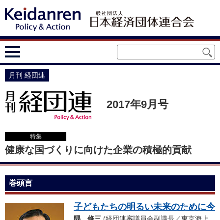
月刊 経団連
2017年9月号
特集
健康な国づくりに向けた企業の積極的貢献
巻頭言
子どもたちの明るい未来のために今
隅 修三
(経団連審議員会副議長／東京海上