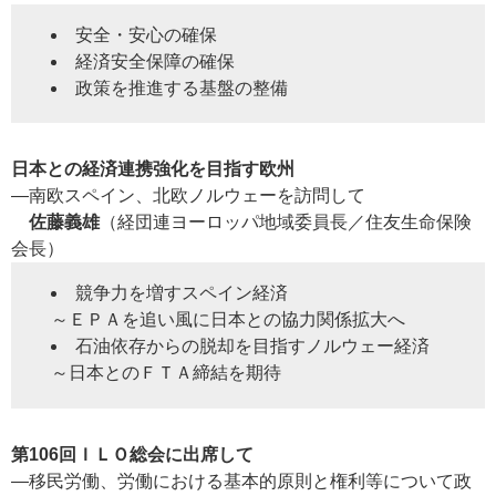
安全・安心の確保
経済安全保障の確保
政策を推進する基盤の整備
日本との経済連携強化を目指す欧州
―南欧スペイン、北欧ノルウェーを訪問して
佐藤義雄
（経団連ヨーロッパ地域委員長／住友生命保険
会長）
競争力を増すスペイン経済
～ＥＰＡを追い風に日本との協力関係拡大へ
石油依存からの脱却を目指すノルウェー経済
～日本とのＦＴＡ締結を期待
第106回ＩＬＯ総会に出席して
―移民労働、労働における基本的原則と権利等について政