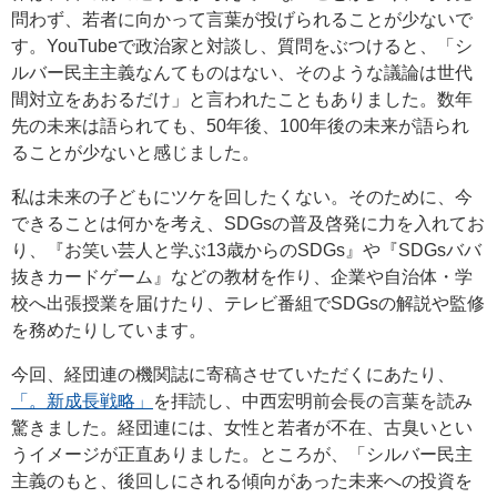
問わず、若者に向かって言葉が投げられることが少ないで
す。YouTubeで政治家と対談し、質問をぶつけると、「シ
ルバー民主主義なんてものはない、そのような議論は世代
間対立をあおるだけ」と言われたこともありました。数年
先の未来は語られても、50年後、100年後の未来が語られ
ることが少ないと感じました。
私は未来の子どもにツケを回したくない。そのために、今
できることは何かを考え、SDGsの普及啓発に力を入れてお
り、『お笑い芸人と学ぶ13歳からのSDGs』や『SDGsババ
抜きカードゲーム』などの教材を作り、企業や自治体・学
校へ出張授業を届けたり、テレビ番組でSDGsの解説や監修
を務めたりしています。
今回、経団連の機関誌に寄稿させていただくにあたり、
「。新成長戦略」
を拝読し、中西宏明前会長の言葉を読み
驚きました。経団連には、女性と若者が不在、古臭いとい
うイメージが正直ありました。ところが、「シルバー民主
主義のもと、後回しにされる傾向があった未来への投資を