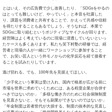
とはいえ、その広告費で少し改善したり、「SDGsをやるの
はとっても難しいけど、やっていく」と本音を吐露した
り、課題を消費者と共有することで、かえって共感や信頼
を得たりすることもあるでしょう。そうなれば、本業で
SDGsに取り組むというポジティブなサイクルが回ります。
経営陣はよく考えているのに現場に浸透していないといっ
たケースも多くあります。私たち笑下村塾の研修では、経
営者と現場の人が一緒にワークショップに参加すること
で、お笑い芸人という外モノからの化学反応を経て接着す
ることを試みたりしています。
逃げ切れる。でも、100年先を見据えてほしい。
「少子化という事実は受け入れ、国内で格差が広がる前に
市場を世界に求めていくためには、ある程度企業が合併す
べきではないのか」「多様な働き方のために社会保険制度
を見直さないと、そもそも副業ができないのではないか」
「年金制度は若者世代が大損する。制度の抜本的な見直し