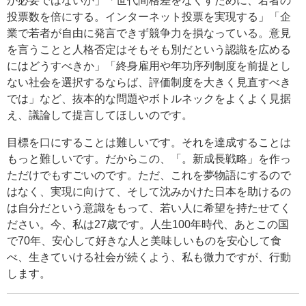
が必要ではないか」「世代間格差をなくすために、若者の
投票数を倍にする。インターネット投票を実現する」「企
業で若者が自由に発言できず競争力を損なっている。意見
を言うことと人格否定はそもそも別だという認識を広める
にはどうすべきか」「終身雇用や年功序列制度を前提とし
ない社会を選択するならば、評価制度を大きく見直すべき
では」など、抜本的な問題やボトルネックをよくよく見据
え、議論して提言してほしいのです。
目標を口にすることは難しいです。それを達成することは
もっと難しいです。だからこの、「。新成長戦略」を作っ
ただけでもすごいのです。ただ、これを夢物語にするので
はなく、実現に向けて、そして沈みかけた日本を助けるの
は自分だという意識をもって、若い人に希望を持たせてく
ださい。今、私は27歳です。人生100年時代、あとこの国
で70年、安心して好きな人と美味しいものを安心して食
べ、生きていける社会が続くよう、私も微力ですが、行動
します。