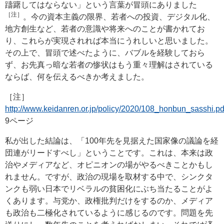
躊躇してはならない」という言葉が冒頭にありました
［注］
。今の資本主義の限界、若者への投資、デジタル化、
地方創生など、若者の意識や将来へのことが書かれてお
り、これらが実現されれば本当にうれしいと思いました。
その上で、冒頭で述べたように、バブルを経験しておら
ず、お先真っ暗な若者の惨状はもう重々理解はされている
ならば、何を伝えるべきか考えました。
［注］
http://www.keidanren.or.jp/policy/2020/108_honbun_sasshi.pd
9ページ
私が出した結論は、「100年先を見据えた国家像の議論を経
団連がリードすべし」ということです。これは、本来は政
治やメディアなど、オピニオンの場がやるべきことかもし
れません。ですが、政治の現場を取材する中で、シンクタ
ンクも弱い日本でリベラルの貧困化にぶち当たることがよ
くあります。与党か、政権批判だけをするのか、メディア
も政治も二極化されているように感じるのです。問題を先