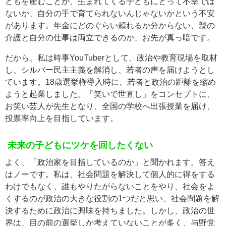
どもを産むことが、生まれてくる子どもにとって不幸では
ないか、自分の手で育てられないんじゃないかという不安
があります。年金にどのぐらい頼れるか分からない、親の
介護と自分の仕事は両立できるのか、お先が真っ暗です。
だから、私は時事YouTuberとして、政治や教育現場を取材
し、シルバー民主主義を解消し、若者の声を届けようとし
ています。18歳選挙権導入時に、若者と政治の距離を縮め
ようと起業しました。「笑いで世直し」をコンセプトに、
お笑い芸人が先生となり、全国の学校へ出張授業を届け、
投票率向上を目指しています。
未来の子どもにツケを回したくない
よく、「政治家を目指しているのか」と聞かれます。答え
はノーです。私は、社会問題を解決して個人的に得をする
わけでもなく、誰もやりたがらないことをやり、社会をよ
くするのが政治の大きな役割の1つだと思い、社会問題を解
決するために政治に興味を持ちました。しかし、政治の世
界は、目の前の選挙しか考えていないことが多く、与野党