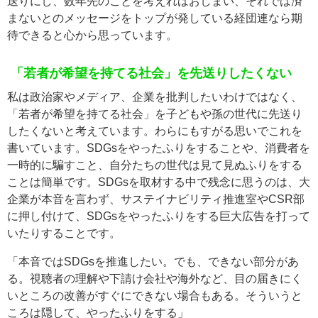
送りにし、数年先のことを考えればおしまい、それでは済
まないとのメッセージをトップが発している経団連なら期
待できると心から思っています。
「若者が希望を持てる社会」を先送りしたくない
私は政治家やメディア、企業を批判したいわけではなく、
「若者が希望を持てる社会」を子どもや孫の世代に先送り
したくないと考えています。わらにもすがる思いでこれを
書いています。SDGsをやったふりをすることや、消費者を
一時的に騙すこと、自分たちの世代は見て見ぬふりをする
ことは簡単です。SDGsを取材する中で残念に思うのは、大
企業が本音を言わず、サステイナビリティ推進室やCSR部
に押し付けて、SDGsをやったふりをする巨大広告を打って
いたりすることです。
「本音ではSDGsを推進したい。でも、できない部分があ
る。視聴者の理解や下請け会社や海外など、目の届きにく
いところの改善がすぐにできない場合もある。そういうと
ころは隠して、やったふりをする」