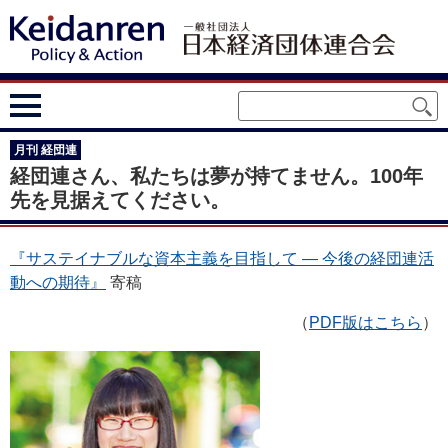
月刊 経団連
経団連さん、私たちは夢が持てません。100年
先を見据えてください。
『サステイナブルな資本主義を目指して ― 今後の経団連活
動への期待』
寄稿
（
PDF版はこちら
）