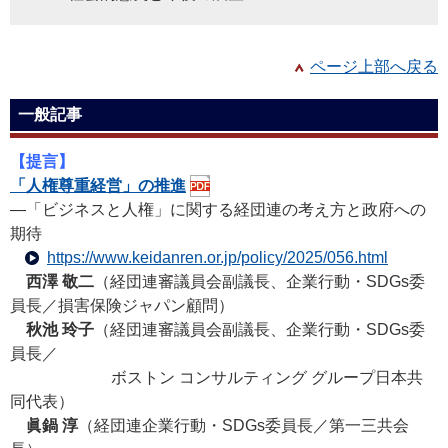
ページ上部へ戻る
一般記事
【提言】
「人権尊重経営」の推進
―「ビジネスと人権」に関する経団連の考え方と政府への
期待
https://www.keidanren.or.jp/policy/2025/056.html
西澤 敬二
（経団連審議員会副議長、企業行動・SDGs委
員長／損害保険ジャパン顧問）
秋池 玲子
（経団連審議員会副議長、企業行動・SDGs委
員長／
ボストン コンサルティング グループ日本共
同代表）
眞鍋 淳
（経団連企業行動・SDGs委員長／第一三共会