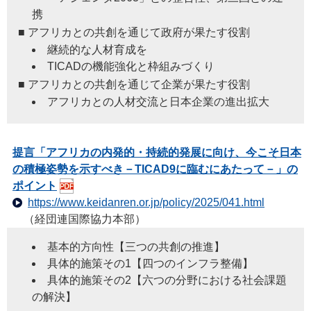
携
■ アフリカとの共創を通じて政府が果たす役割
継続的な人材育成を
TICADの機能強化と枠組みづくり
■ アフリカとの共創を通じて企業が果たす役割
アフリカとの人材交流と日本企業の進出拡大
提言「アフリカの内発的・持続的発展に向け、今こそ日本
の積極姿勢を示すべき－TICAD9に臨むにあたって－」の
ポイント
https://www.keidanren.or.jp/policy/2025/041.html
（経団連国際協力本部）
基本的方向性【三つの共創の推進】
具体的施策その1【四つのインフラ整備】
具体的施策その2【六つの分野における社会課題
の解決】