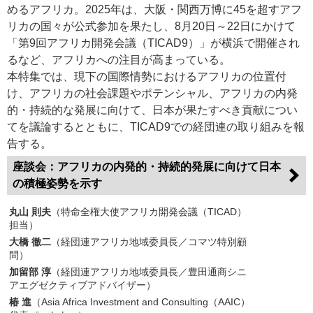
めるアフリカ。2025年は、大阪・関西万博に45を超すアフ
リカの国々が公式参加を果たし、8月20日～22日にかけて
「第9回アフリカ開発会議（TICAD9）」が横浜で開催され
るなど、アフリカへの注目が高まっている。
本特集では、現下の国際情勢におけるアフリカの位置付
け、アフリカの社会課題やポテンシャル、アフリカの内発
的・持続的な発展に向けて、日本が果たすべき貢献につい
てを議論するとともに、TICAD9での経団連の取り組みを報
告する。
座談会：アフリカの内発的・持続的発展に向けて日本
の積極姿勢を示す
丸山 則夫
（特命全権大使アフリカ開発会議（TICAD）
担当）
大橋 徹二
（経団連アフリカ地域委員長／コマツ特別顧
問）
加留部 淳
（経団連アフリカ地域委員長／豊田通商シニ
アエグゼクティブアドバイザー）
椿 進
（Asia Africa Investment and Consulting（AAIC）