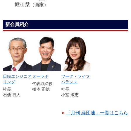
堀江 栞
（画家）
新会員紹介
日鉄エンジニア
ヌーラボ
ワーク・ライフ
リング
バランス
代表取締役
社長
橋本 正徳
社長
石倭 行人
小室 淑恵
「月刊 経団連」一覧はこちら