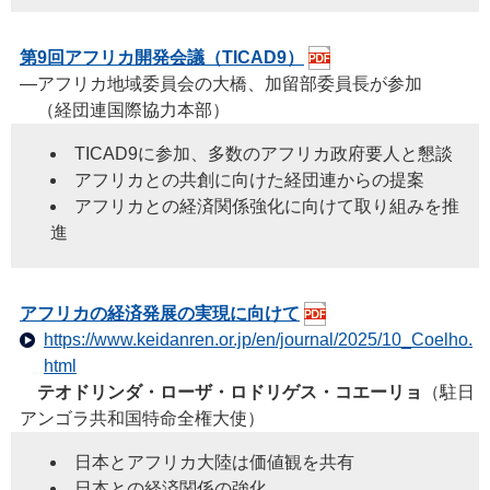
第9回アフリカ開発会議（TICAD9）
―アフリカ地域委員会の大橋、加留部委員長が参加
（経団連国際協力本部）
TICAD9に参加、多数のアフリカ政府要人と懇談
アフリカとの共創に向けた経団連からの提案
アフリカとの経済関係強化に向けて取り組みを推
進
アフリカの経済発展の実現に向けて
https://www.keidanren.or.jp/en/journal/2025/10_Coelho.
html
テオドリンダ・ローザ・ロドリゲス・コエーリョ
（駐日
アンゴラ共和国特命全権大使）
日本とアフリカ大陸は価値観を共有
日本との経済関係の強化