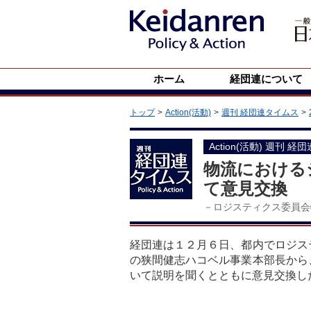
ホーム
経団連について
トップ
Action(活動)
週刊 経団連タイムス
Action(活動) 週刊 経
物流における
て意見交換
－ロジスティクス委員会
経団連は１２月６日、都内でロジス
の狭間健志ハコベル事業本部長から
いて説明を聞くとともに意見交換し