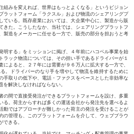
仕組みを変えれば、世界はもっとよくなる」というビジョン
プラットフォーム「ラクスル」および物流のシェアリングプ
している。既存産業においては、大企業中心に、製造から販
てきた。こうしたなか、当社では、シェアリングプラットフ
、製造をメーカーに任せる一方で、販売の部分を担おうと考
発明する」をミッションに掲げ、４年前にハコベル事業を始
トラック物流については、その担い手であるドライバーが１
査によると、２７年には需要が９６万人に拡大する一方で、
れる。ドライバーのなり手を増やして物流を維持するために
の手取りの低下や、電話・ファクスをベースとした非効率な
題を解決しなければならない。
者の間で直接受発注ができるプラットフォームを設け、多重
いる。荷主からすれば多くの運送会社から発注先を選べるよ
活動ではアプローチが難しかった荷主の発注を受けることが
約の管理も、このプラットフォームを介して、ウェブブラウ
ができる。
明化が遅れている。当社では、マッチング・配車管理の事業