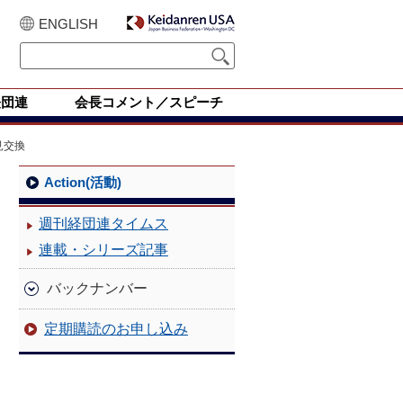
ENGLISH
経団連
会長コメント／スピーチ
見交換
Action(活動)
週刊経団連タイムス
連載・シリーズ記事
バックナンバー
定期購読のお申し込み