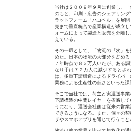
当社は２００９年９月に創業し、「
のもと、印刷・広告のシェアリング
ラットフォーム「ハコベル」を展開
売まで垂直統合で産業構造が成立し
ォームによって製造と販売を分離し
えている。
その一環として、「物流の『次』を
めた。日本の物流の大部分を占める
７年時点で８３万人いたが、ある調
なり手は７２万人に減少するとさ
は、多重下請構造によるドライバー
業務による生産性の低さといった課
そこで当社では、荷主と実運送事業
下請構造の中間レイヤーを省略して
うになり、運送会社側は従来の営業
できるようになる。また、個々の契
ザやスマホアプリを通じて行うこと
物流は他の業界と比べて規格化や透