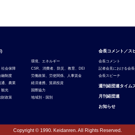
)
会長コメント／ス
環境、エネルギー
会長コメント
、社会保障
CSR、消費者、防災、教育、DEI
記者会見における会長
金融制度
労働政策、労使関係、人事賃金
会長スピーチ
流通、農業
経済連携、貿易投資
週刊経団連タイム
、観光
国際協力
月刊経団連
知財政策
地域別・国別
お知らせ
Copyright © 1990. Keidanren. All Rights Reserved.