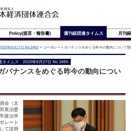
Policy(提言・報告書)
週刊経団連タイムス
月刊
2020年8月27日 No.3465
コーポレートガバナンスをめぐる昨今の動向について聴
団連タイムス 2020年8月27日 No.3465
ガバナンスをめぐる昨今の動向につい
委員会（太
田英治委
学政治学
ポレート
して説明