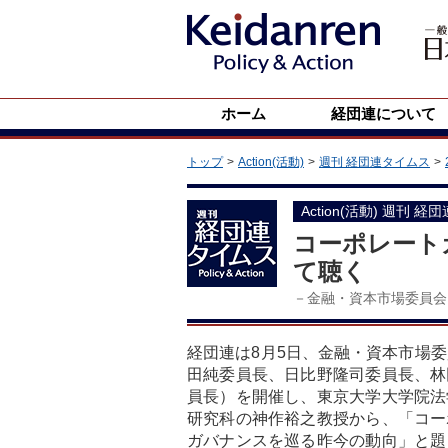
ホーム
経団連について
トップ
Action(活動)
週刊 経団連タイムス
Action(活動) 週刊 経
コーポレート
て聴く
－金融・資本市場委員会
経団連は8月5日、金融・資本市場
田純委員長、日比野隆司委員長、林
員長）を開催し、東京大学大学院法
研究科の神作裕之教授から、「コー
ガバナンスを巡る昨今の動向」と題