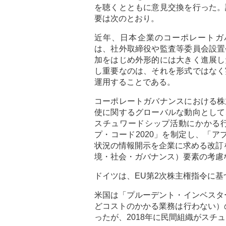
を聴くとともに意見交換を行った。
要は次のとおり。
近年、日本企業のコーポレートガ
は、社外取締役や監査等委員会設置
加をはじめ外形的には大きく進展し
し重要なのは、それを形式ではなく
運用することである。
コーポレートガバナンスにおける株
使に関するグローバルな動向として
スチュワードシップ活動にかかる
プ・コード2020」を制定し、「
状況の情報開示を企業に求める改訂
境・社会・ガバナンス）要素の考慮
ドイツは、EU第2次株主権指令に
米国は「プルーデント・インベスタ
どコストのかかる業務は行わない）
ったが、2018年に民間組織がスチ