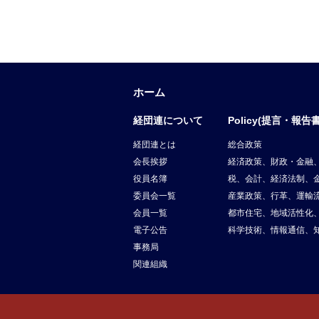
ホーム
経団連について
Policy(提言・報告書
経団連とは
総合政策
会長挨拶
経済政策、財政・金融
役員名簿
税、会計、経済法制、
委員会一覧
産業政策、行革、運輸
会員一覧
都市住宅、地域活性化
電子公告
科学技術、情報通信、
事務局
関連組織