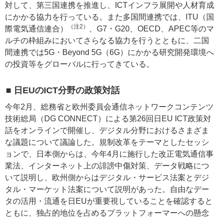
対して、第三国連携を推進し、ICTインフラ展開や人材育成
にかかる協力を行っている。また多国間連携では、ITU（国
（注2）
際電気通信連合）
、G7・G20、OECD、APEC等のマ
ルチの枠組みにおいてさらなる協力を行うとともに、二国
間連携では5G・Beyond 5G（6G）にかかる研究開発環境へ
の投資等をグローバルに行ってきている。
■ 日EUのICT分野の政策対話
今年2月、総務省と欧州委員会通信ネットワークコンテンツ
技術総局（DG CONNECT）による第26回日EU ICT政策対
話をオンラインで開催し、デジタル分野におけるさまざま
な議題について議論した。規制改革をテーマとしたセッシ
ョンで、日本側からは、今年4月に施行した改正電気通信事
業法、インターネット上の誹謗中傷対策、データ戦略につ
いて説明し、欧州側からはデジタル・サービス法案とデジ
タル・マーケット法案について説明があった。自由なデー
タの活用・流通を日EUが重要視していることを確認すると
ともに、独占的地位を占めるプラットフォーマーへの懸念