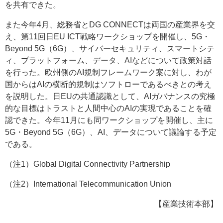
を共有できた。
また今年4月、総務省とDG CONNECTは両国の産業界を交
え、第11回日EU ICT戦略ワークショップを開催し、5G・
Beyond 5G（6G）、サイバーセキュリティ、スマートシテ
ィ、プラットフォーム、データ、AIなどについて政策対話
を行った。欧州側のAI規制フレームワーク案に対し、わが
国からはAIの横断的規制はソフトローであるべきとの考え
を説明した。日EUの共通認識として、AIガバナンスの究極
的な目標はトラストと人間中心のAIの実現であることを確
認できた。今年11月にも同ワークショップを開催し、主に
5G・Beyond 5G（6G）、AI、データについて議論する予定
である。
（注1）Global Digital Connectivity Partnership
（注2）International Telecommunication Union
【産業技術本部】