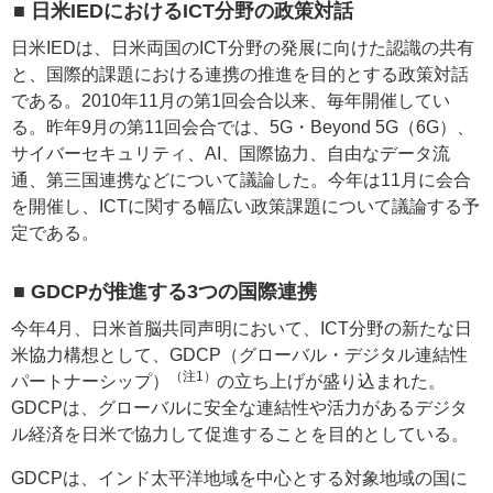
■ 日米IEDにおけるICT分野の政策対話
日米IEDは、日米両国のICT分野の発展に向けた認識の共有
と、国際的課題における連携の推進を目的とする政策対話
である。2010年11月の第1回会合以来、毎年開催してい
る。昨年9月の第11回会合では、5G・Beyond 5G（6G）、
サイバーセキュリティ、AI、国際協力、自由なデータ流
通、第三国連携などについて議論した。今年は11月に会合
を開催し、ICTに関する幅広い政策課題について議論する予
定である。
■ GDCPが推進する3つの国際連携
今年4月、日米首脳共同声明において、ICT分野の新たな日
米協力構想として、GDCP（グローバル・デジタル連結性
（注1）
パートナーシップ）
の立ち上げが盛り込まれた。
GDCPは、グローバルに安全な連結性や活力があるデジタ
ル経済を日米で協力して促進することを目的としている。
GDCPは、インド太平洋地域を中心とする対象地域の国に