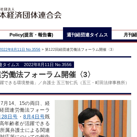
Policy(提言・報告書)
週刊経団連タイムス
月刊
2022年8月11日 No.3556
第122回経団連労働法フォーラム開催〈3〉
団連タイムス 2022年8月11日 No.3556
連労働法フォーラム開催〈3〉
躍できる環境整備」／弁護士 五三智仁氏（五三・町田法律事務所）
月14、15の両日、経
回経団連労働法フォーラ
月28日号
・
8月4日号
既
高年齢者が活躍できる
所属弁護士による関連
対応策についての報告