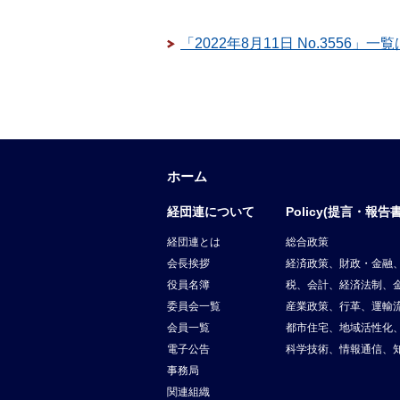
「2022年8月11日 No.3556」一
ホーム
経団連について
Policy(提言・報告書
経団連とは
総合政策
会長挨拶
経済政策、財政・金融
役員名簿
税、会計、経済法制、
委員会一覧
産業政策、行革、運輸
会員一覧
都市住宅、地域活性化
電子公告
科学技術、情報通信、
事務局
関連組織