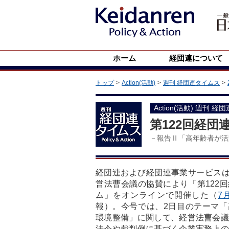
ホーム
経団連について
トップ
Action(活動)
週刊 経団連タイムス
Action(活動) 週刊 経
第122回経団
－報告Ⅱ「高年齢者が活
経団連および経団連事業サービスは7
営法曹会議の協賛により「第122
ム」をオンラインで開催した（
7
報）。今号では、2日目のテーマ「
環境整備」に関して、経営法曹会議
法令や裁判例に基づく企業実務上の