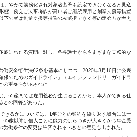
務は、やがて義務化され対象者基準も設定できなくなると見込
用形態、例えば人事考課が高い者は継続雇用と創業支援等措置
以下の者は創業支援等措置のみ選択できる等の定め方が考え
多岐にわたる質問に対し、各弁護士からさまざまな実務的な
働安全衛生法62条を基本にしつつ、2020年3月16日に公表
確保のためのガイドライン」（エイジフレンドリーガイドラ
との重要性が示された。
は、65歳までは雇用義務が生じることから、本人ができる仕
るとの回答があった。
ができるかについては、1年ごとの契約を繰り返す場合には一
、65歳以降は個人ごとに能力のばらつきが大きくかつ年金受
の労働条件の変更は許容されるべきとの意見も出された。