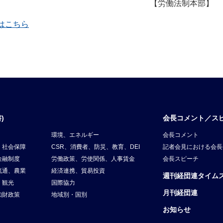
【労働法制本部】
覧はこちら
)
会長コメント／ス
環境、エネルギー
会長コメント
、社会保障
CSR、消費者、防災、教育、DEI
記者会見における会長
金融制度
労働政策、労使関係、人事賃金
会長スピーチ
流通、農業
経済連携、貿易投資
週刊経団連タイム
、観光
国際協力
月刊経団連
知財政策
地域別・国別
お知らせ