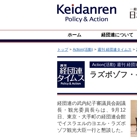
ホーム
経団連について
トップ
Action(活動)
週刊 経団連タイムス
Action(活動) 週刊 経
ラズボゾフ・
経団連の武内紀子審議員会副議
長・観光委員長らは、9月12
日、東京・大手町の経団連会館
でイスラエルのヨエル・ラズボ
ゾフ観光大臣一行と懇談した。