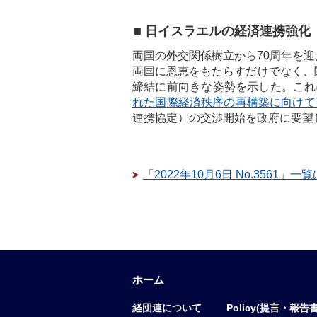
■ 日イスラエルの経済連携強化
両国の外交関係樹立から70周年を
両国に恩恵をもたらすだけでなく、
締結に前向きな姿勢を示した。これ
れた国際経済秩序の再構築に向けて
連携協定）の交渉開始を政府に要望
「2022年10月6日 No.3561」一
ホーム
経団連について
Policy(提言・報告書