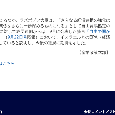
迎えるなか、ラズボゾフ大臣は、「さらなる経済連携の強化は
関係をさらに一歩深めるものになる」として自由貿易協定の
に対して経団連側からは、9月に公表した提言
「自由で開か
」
（
9月22日号
既報）において、イスラエルとのEPA（経済
していると説明し、今後の進展に期待を示した。
【産業政策本部】
覧はこちら
)
会長コメント／ス