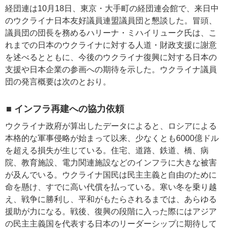
経団連は10月18日、東京・大手町の経団連会館で、来日中
のウクライナ日本友好議員連盟議員団と懇談した。冒頭、
議員団の団長を務めるハリーナ・ミハイリューク氏は、こ
れまでの日本のウクライナに対する人道・財政支援に謝意
を述べるとともに、今後のウクライナ復興に対する日本の
支援や日本企業の参画への期待を示した。ウクライナ議員
団の発言概要は次のとおり。
■ インフラ再建への協力依頼
ウクライナ政府が算出したデータによると、ロシアによる
本格的な軍事侵略が始まって以来、少なくとも6000億ドル
を超える損失が生じている。住宅、道路、鉄道、橋、病
院、教育施設、電力関連施設などのインフラに大きな被害
が及んでいる。ウクライナ国民は民主主義と自由のために
命を懸け、すでに高い代償を払っている。寒い冬を乗り越
え、戦争に勝利し、平和がもたらされるまでは、あらゆる
援助が力になる。戦後、復興の段階に入った際にはアジア
の民主主義国を代表する日本のリーダーシップに期待して