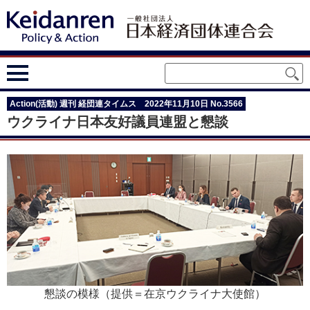
Action(活動) 週刊 経団連タイムス 2022年11月10日 No.3566
ウクライナ日本友好議員連盟と懇談
懇談の模様（提供＝在京ウクライナ大使館）