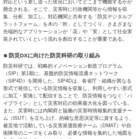
対応という差し迫った状況においてどこまで機能するかが
懸念される。そこで、災害時に行政機関等から情報を収
集、分析、加工し、対応機関と共有する「防災デジタルプ
ラットフォーム」を木の「幹」としてつくり、さまざまな
先端的なアプリケーションが「花」や「実」として社会実
装されていくという流れを創出することが重要である。
■ 防災DXに向けた防災科研の取り組み
防災科研では、戦略的イノベーション創造プログラム
（SIP）第1期に、基盤的防災情報流通ネットワーク
（SIP4D）を開発した。SIP4Dは、各省庁・組織が異なる
形式で発信している防災情報を収集し、利用しやすい形式
に加工・変換して配信することで、防災情報をつなぐ「パ
イプライン」として災害対応の効果最大化を図っている。
また、災害時には内閣府と協働の災害時情報集約支援チー
ム（ISUT）を立ち上げ、的確な意思決定等に資するよう、
被災地で活動している災害派遣医療チーム（DMAT）や自
衛隊等のニーズをくみ取り、必要な情報を集約した地図を