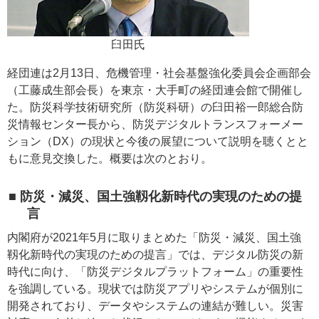
臼田氏
経団連は2月13日、危機管理・社会基盤強化委員会企画部会
（工藤成生部会長）を東京・大手町の経団連会館で開催し
た。防災科学技術研究所（防災科研）の臼田裕一郎総合防
災情報センター長から、防災デジタルトランスフォーメー
ション（DX）の現状と今後の展望について説明を聴くとと
もに意見交換した。概要は次のとおり。
■ 防災・減災、国土強靱化新時代の実現のための提
言
内閣府が2021年5月に取りまとめた「防災・減災、国土強
靱化新時代の実現のための提言」では、デジタル防災の新
時代に向け、「防災デジタルプラットフォーム」の重要性
を強調している。現状では防災アプリやシステムが個別に
開発されており、データやシステムの連結が難しい。災害