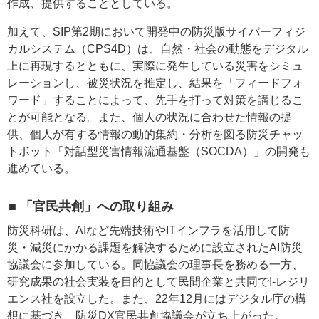
作成、提供することとしている。
加えて、SIP第2期において開発中の防災版サイバーフィジ
カルシステム（CPS4D）は、自然・社会の動態をデジタル
上に再現するとともに、実際に発生している災害をシミュ
レーションし、被災状況を推定し、結果を「フィードフォ
ワード」することによって、先手を打って対策を講じるこ
とが可能となる。また、個人の状況に合わせた情報の提
供、個人が有する情報の動的集約・分析を図る防災チャッ
トボット「対話型災害情報流通基盤（SOCDA）」の開発も
進めている。
■ 「官民共創」への取り組み
防災科研は、AIなど先端技術やITインフラを活用して防
災・減災にかかる課題を解決するために設立されたAI防災
協議会に参加している。同協議会の理事長を務める一方、
研究成果の社会実装を目的として民間企業と共同でI-レジリ
エンス社を設立した。また、22年12月にはデジタル庁の構
想に基づき、防災DX官民共創協議会が立ち上がった。