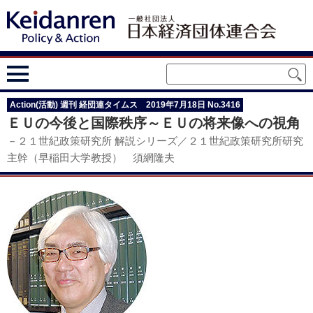
Action(活動) 週刊 経団連タイムス 2019年7月18日 No.3416
ＥＵの今後と国際秩序～ＥＵの将来像への視角
－２１世紀政策研究所 解説シリーズ／２１世紀政策研究所研究
主幹（早稲田大学教授） 須網隆夫