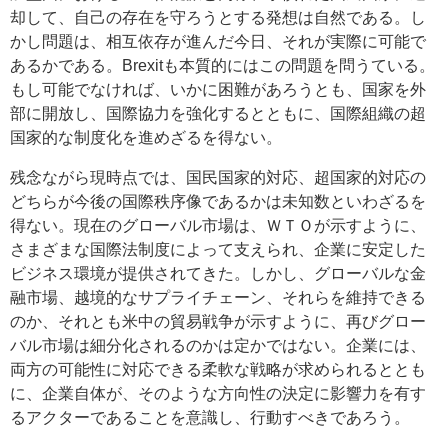
却して、自己の存在を守ろうとする発想は自然である。し
かし問題は、相互依存が進んだ今日、それが実際に可能で
あるかである。Brexitも本質的にはこの問題を問うている。
もし可能でなければ、いかに困難があろうとも、国家を外
部に開放し、国際協力を強化するとともに、国際組織の超
国家的な制度化を進めざるを得ない。
残念ながら現時点では、国民国家的対応、超国家的対応の
どちらが今後の国際秩序像であるかは未知数といわざるを
得ない。現在のグローバル市場は、ＷＴＯが示すように、
さまざまな国際法制度によって支えられ、企業に安定した
ビジネス環境が提供されてきた。しかし、グローバルな金
融市場、越境的なサプライチェーン、それらを維持できる
のか、それとも米中の貿易戦争が示すように、再びグロー
バル市場は細分化されるのかは定かではない。企業には、
両方の可能性に対応できる柔軟な戦略が求められるととも
に、企業自体が、そのような方向性の決定に影響力を有す
るアクターであることを意識し、行動すべきであろう。