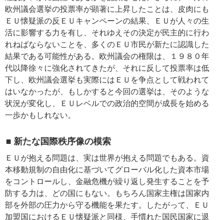
欧州議会選挙の投票率が顕著に上昇したことは、皮肉にも
ＥＵ懐疑派の反ＥＵキャンペーンの結果、ＥＵが人々の生
活に影響する力を有し、それゆえその決定が民主的に行わ
れねばならないことを、多くのＥＵ市民が新たに認識した
結果である可能性がある。欧州議会の権限は、１９８０年
代以降徐々に強化されてきたが、それに反して投票率は低
下し、欧州議会選挙も実際にはＥＵを争点として戦われて
はいなかったが、もしかすると今回の選挙は、そのような
状況が変化し、ＥＵレベルでの政治的空間が成長を始める
一歩かもしれない。
■ 新たな国際秩序像の模索
ＥＵが抱える問題は、実は世界が抱える問題でもある。資
本移動規制の自由化に基づいてグローバル化した資本市場
をコントロールし、金融危機が繰り返し発生することを予
防する力は、どの国にもない。もちろん国家主権は国家内
部を外部の圧力から守る機能を果たす。したがって、ＥＵ
加盟国におけるＥＵ懐疑派と同様、手慣れた国民国家に退