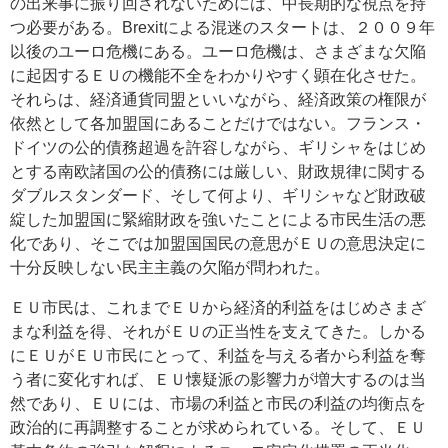
の出来事に振り回されないためには、中長期的な視点を持
つ必要がある。Brexitによる混迷のスタートは、２００９年
以後のユーロ危機にある。ユーロ危機は、さまざまな欠陥
に起因するＥＵの機能不全をわかりやすく顕在化させた。
それらは、経済通貨同盟といいながら、経済政策の権限が
依然として各加盟国にあることだけではない。フランス・
ドイツの公的債務超過を許容しながら、ギリシャをはじめ
とする南欧諸国の公的債務には厳しい、財政規律に関する
ダブルスタンダード、そして何より、ギリシャなど財政破
綻した加盟国に緊縮財政を強いたことによる市民生活の悪
化であり、そこでは加盟国国民の意思がＥＵの意思決定に
十分反映しない民主主義の欠陥が問われた。
ＥＵ市民は、これまでＥＵから経済的利益をはじめさまざ
まな利益を得、それがＥＵの正当性を支えてきた。しかる
にＥＵがＥＵ市民にとって、利益を与える者から利益を奪
う者に変化すれば、ＥＵ懐疑派の影響力が増大するのは当
然であり、ＥＵには、市場の利益と市民の利益の均衡点を
政治的に再調整することが求められている。そして、ＥＵ