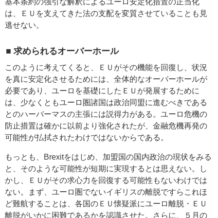
基本条約の強引な解釈によるユーロ安定化措置の正当化
は、ＥＵを支えてきた法の支配を変質させていることも見
逃せない。
■ 求められるオーバーホール
このように考えてくると、ＥＵがその機能を回復し、状況
を真に安定化させるためには、全体的なオーバーホールが
必要であり、ユーロを基礎にしたＥＵが発展するために
は、少なくともユーロ圏諸国は政治同盟に進むべきである
とのハーバーマスの主張には説得力がある。ユーロ危機の
防止措置は確かに以前より強化されたが、金融危機再発の
可能性が払拭されたわけではないからである。
もっとも、Brexitをはじめ、加盟国の国内政治の現状をみる
と、そのような可能性が短期に実現するとは思えない。し
かし、ＥＵがその求心力を回復する可能性もないわけでは
ない。まず、ユーロ圏でないイギリスの離脱ですらこれほ
ど難航することは、各国のＥＵ懐疑派にユーロ離脱・ＥＵ
離脱がいかに困難であるかを認識させた。さらに、５月の