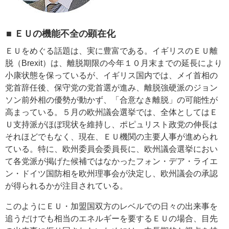
■ ＥＵの機能不全の顕在化
ＥＵをめぐる話題は、実に豊富である。イギリスのＥＵ離
脱（Brexit）は、離脱期限の今年１０月末までの延長により
小康状態を保っているが、イギリス国内では、メイ首相の
党首辞任後、保守党の党首選が進み、離脱強硬派のジョン
ソン前外相の優勢が動かず、「合意なき離脱」の可能性が
高まっている。５月の欧州議会選挙では、全体としてはＥ
Ｕ支持派がほぼ現状を維持し、ポピュリスト政党の伸長は
それほどでもなく、現在、ＥＵ機関の主要人事が進められ
ている。特に、欧州委員会委員長に、欧州議会選挙におい
て各党派が掲げた候補ではなかったフォン・デア・ライエ
ン・ドイツ国防相を欧州理事会が決定し、欧州議会の承認
が得られるかが注目されている。
このようにＥＵ・加盟国双方のレベルでの日々の出来事を
追うだけでも相当のエネルギーを要するＥＵの場合、目先