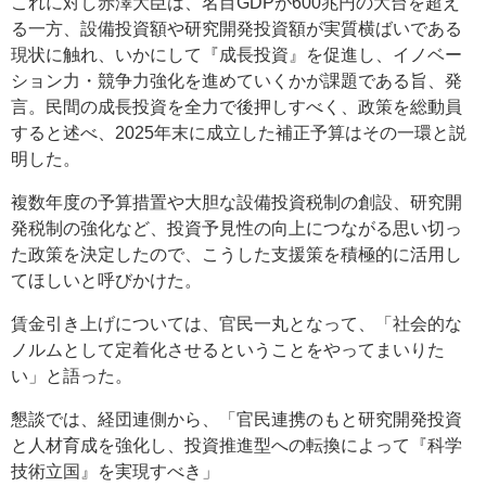
これに対し赤澤大臣は、名目GDPが600兆円の大台を超え
る一方、設備投資額や研究開発投資額が実質横ばいである
現状に触れ、いかにして『成長投資』を促進し、イノベー
ション力・競争力強化を進めていくかが課題である旨、発
言。民間の成長投資を全力で後押しすべく、政策を総動員
すると述べ、2025年末に成立した補正予算はその一環と説
明した。
複数年度の予算措置や大胆な設備投資税制の創設、研究開
発税制の強化など、投資予見性の向上につながる思い切っ
た政策を決定したので、こうした支援策を積極的に活用し
てほしいと呼びかけた。
賃金引き上げについては、官民一丸となって、「社会的な
ノルムとして定着化させるということをやってまいりた
い」と語った。
懇談では、経団連側から、「官民連携のもと研究開発投資
と人材育成を強化し、投資推進型への転換によって『科学
技術立国』を実現すべき」