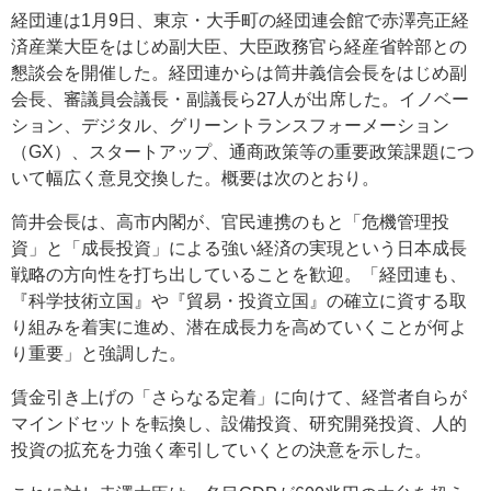
経団連は1月9日、東京・大手町の経団連会館で赤澤亮正経
済産業大臣をはじめ副大臣、大臣政務官ら経産省幹部との
懇談会を開催した。経団連からは筒井義信会長をはじめ副
会長、審議員会議長・副議長ら27人が出席した。イノベー
ション、デジタル、グリーントランスフォーメーション
（GX）、スタートアップ、通商政策等の重要政策課題につ
いて幅広く意見交換した。概要は次のとおり。
筒井会長は、高市内閣が、官民連携のもと「危機管理投
資」と「成長投資」による強い経済の実現という日本成長
戦略の方向性を打ち出していることを歓迎。「経団連も、
『科学技術立国』や『貿易・投資立国』の確立に資する取
り組みを着実に進め、潜在成長力を高めていくことが何よ
り重要」と強調した。
賃金引き上げの「さらなる定着」に向けて、経営者自らが
マインドセットを転換し、設備投資、研究開発投資、人的
投資の拡充を力強く牽引していくとの決意を示した。