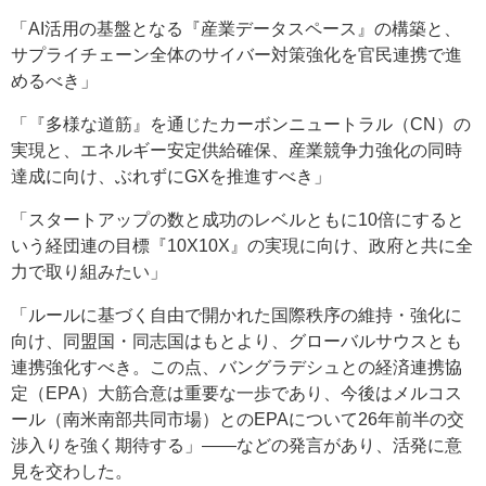
「AI活用の基盤となる『産業データスペース』の構築と、
サプライチェーン全体のサイバー対策強化を官民連携で進
めるべき」
「『多様な道筋』を通じたカーボンニュートラル（CN）の
実現と、エネルギー安定供給確保、産業競争力強化の同時
達成に向け、ぶれずにGXを推進すべき」
「スタートアップの数と成功のレベルともに10倍にすると
いう経団連の目標『10X10X』の実現に向け、政府と共に全
力で取り組みたい」
「ルールに基づく自由で開かれた国際秩序の維持・強化に
向け、同盟国・同志国はもとより、グローバルサウスとも
連携強化すべき。この点、バングラデシュとの経済連携協
定（EPA）大筋合意は重要な一歩であり、今後はメルコス
ール（南米南部共同市場）とのEPAについて26年前半の交
渉入りを強く期待する」――などの発言があり、活発に意
見を交わした。