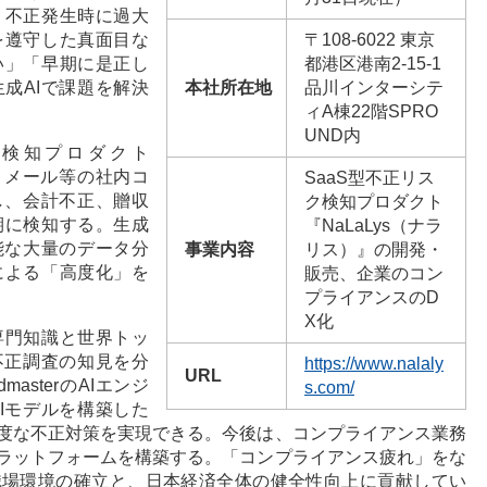
。不正発生時に過大
を遵守した真面目な
〒108-6022 東京
い」「早期に是正し
都港区港南2-15-1
成AIで課題を解決
本社所在地
品川インターシテ
ィA棟22階SPRO
UND内
ク検知プロダクト
る。メール等の社内コ
SaaS型不正リス
し、会計不正、贈収
ク検知プロダクト
期に検知する。生成
『NaLaLys（ナラ
能な大量のデータ分
事業内容
リス）』の開発・
による「高度化」を
販売、企業のコン
プライアンスのD
X化
専門知識と世界トッ
不正調査の知見を分
https://www.nalaly
URL
masterのAIエンジ
s.com/
Iモデルを構築した
度な不正対策を実現できる。今後は、コンプライアンス業務
ラットフォームを構築する。「コンプライアンス疲れ」をな
職場環境の確立と、日本経済全体の健全性向上に貢献してい