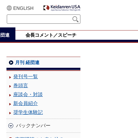
ENGLISH
経団連
会長コメント／スピーチ
月刊 経団連
発刊号一覧
巻頭言
座談会・対談
新会員紹介
奨学生体験記
バックナンバー