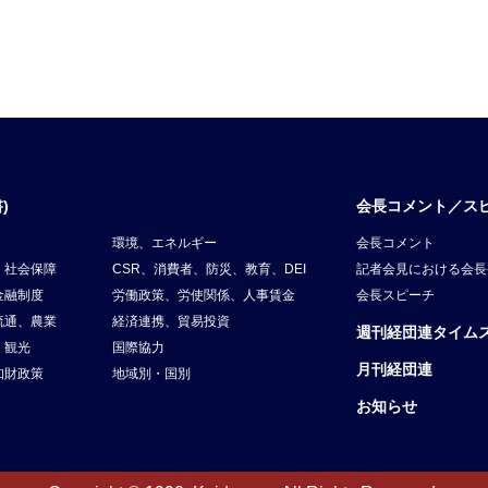
)
会長コメント／ス
環境、エネルギー
会長コメント
、社会保障
CSR、消費者、防災、教育、DEI
記者会見における会長
金融制度
労働政策、労使関係、人事賃金
会長スピーチ
流通、農業
経済連携、貿易投資
週刊経団連タイム
、観光
国際協力
月刊経団連
知財政策
地域別・国別
お知らせ