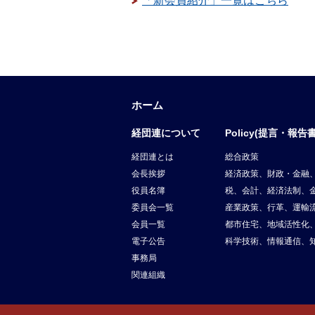
「新会員紹介」一覧はこちら
ホーム
経団連について
Policy(提言・報告書
経団連とは
総合政策
会長挨拶
経済政策、財政・金融
役員名簿
税、会計、経済法制、
委員会一覧
産業政策、行革、運輸
会員一覧
都市住宅、地域活性化
電子公告
科学技術、情報通信、
事務局
関連組織