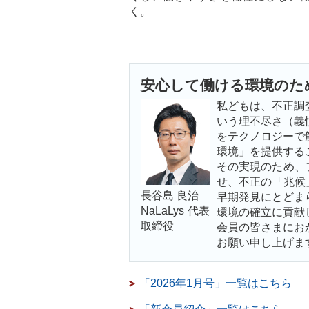
く。
安心して働ける環境のた
私どもは、不正調
いう理不尽さ（義
をテクノロジーで
環境」を提供する
その実現のため、
せ、不正の「兆候」
長谷島 良治
早期発見にとどま
NaLaLys 代表
環境の確立に貢献
取締役
会員の皆さまにお
お願い申し上げま
「2026年1月号」一覧はこちら