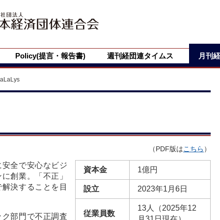
Policy(提言・報告書)
週刊経団連タイムス
月刊
LaLys
（PDF版は
こちら
）
に安全で安心なビジ
資本金
1億円
ンに創業。「不正」
で解決することを目
設立
2023年1月6日
13人（2025年12
従業員数
ック部門で不正調査
月31日現在）