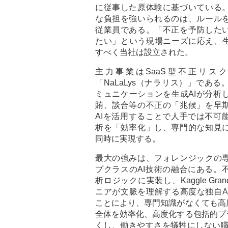
に従事した原体験に基づいている
な負担を強いられるのは、ルール
従業員である。「不正を予防した
たい」という現場ニーズに応え、生
すべく当社は設立された。
主力事業はSaaS型不正リス
「NaLaLys（ナラリス）」であ
ミュニケーションを生成AIが分析
賄、談合等の不正の「兆候」を早
AIを活用することで人手では不可
析を「効率化」し、専門的な知見
同時に実現する。
最大の強みは、フォレンジックの
プクラスのAI技術の融合にある。
析ロジックに実装し、Kaggle Grand
ニアが文脈を理解する高度な独自A
ことにより、専門知識がなくても高
全体を効率化、高度化する包括的プ
くし、働きやすさを犠牲にしない