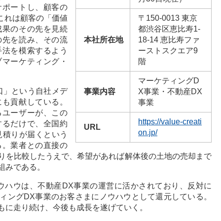
サポートし、顧客の
いる。これは顧客の「価値
〒150-0013 東京
成果のその先を見続
都渋谷区恵比寿1-
の先を読み、その流
本社所在地
18-14 恵比寿ファ
手法を模索するよう
ーストスクエア9
ブマーケティング・
階
マーケティングD
口」という自社メデ
事業内容
X事業・不動産DX
にも貢献している。
事業
るユーザーが、この
https://value-creati
するだけで、全国約
URL
on.jp/
見積りが届くという
る。業者との直接の
りを比較したうえで、希望があれば解体後の土地の売却まで
組みである。
ウハウは、不動産DX事業の運営に活かされており、反対に
ィングDX事業のお客さまにノウハウとして還元している。
もに走り続け、今後も成長を遂げていく。