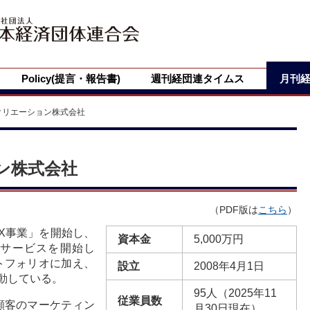
Policy(提言・報告書)
週刊経団連タイムス
月刊
クリエーション株式会社
ン株式会社
（PDF版は
こちら
）
DX事業」を開始し、
資本金
5,000万円
うサービスを開始し
トフォリオに加え、
設立
2008年4月1日
動している。
95人（2025年11
従業員数
顧客のマーケティン
月30日現在）