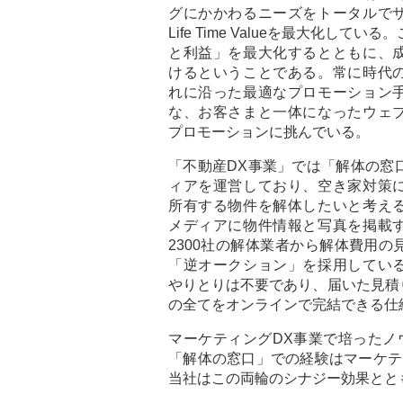
グにかかわるニーズをトータルで
Life Time Valueを最大化して
と利益」を最大化するとともに、
けるということである。常に時代
れに沿った最適なプロモーション
な、お客さまと一体になったウェ
プロモーションに挑んでいる。
「不動産DX事業」では「解体の窓
ィアを運営しており、空き家対策
所有する物件を解体したいと考え
メディアに物件情報と写真を掲載
2300社の解体業者から解体費用の
「逆オークション」を採用してい
やりとりは不要であり、届いた見積
の全てをオンラインで完結できる仕
マーケティングDX事業で培ったノ
「解体の窓口」での経験はマーケテ
当社はこの両輪のシナジー効果とと