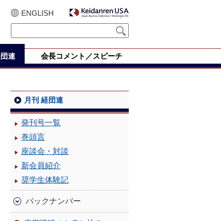
ENGLISH
経団連
会長コメント／スピーチ
月刊 経団連
発刊号一覧
巻頭言
座談会・対談
新会員紹介
奨学生体験記
バックナンバー