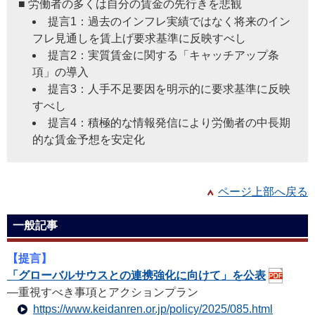
■ 労働者の多くは自分の賃金の先行きを悲観
提言1：過去のインフレ実績ではなく将来のイン
フレ見通しを賃上げ要求基準に反映すべし
提言2：実質賃金に関する「キャッチアップ条
項」の導入
提言3：人手不足要因を明示的に要求基準に反映
すべし
提言4：積極的な情報発信により労働者の中長期
的な賃金予想を安定化
ページ上部へ戻る
一般記事
【提言】
「グローバルサウスとの連携強化に向けて」を公表
―重視すべき事項とアクションプラン
https://www.keidanren.or.jp/policy/2025/085.html