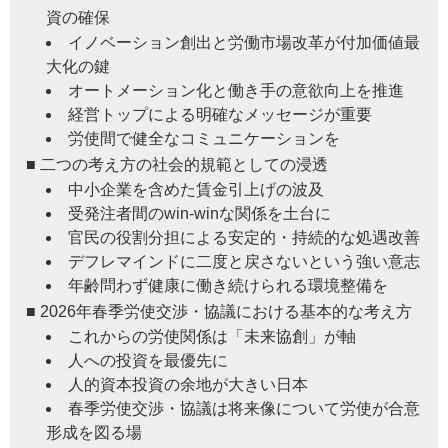
資の確保
イノベーション創出と労働市場改革が付加価値最
大化の鍵
オートメーション化と働き手の意欲向上を推進
経営トップによる明確なメッセージが重要
労使間で健全なコミュニケーションを
■ 二つの考え方の社会的規範としての浸透
中小企業を含めた賃金引上げの波及
受発注者間のwin-winな関係を土台に
官民の役割分担による安定的・持続的な処遇改善
デフレマインドに二度と戻さないという強い意志
年齢問わず健康に働き続けられる環境整備を
■ 2026年春季労使交渉・協議における基本的な考え方
これからの労使関係は「未来協創」が軸
人への投資を最優先に
人的資本投資の余地が大きい日本
春季労使交渉・協議は将来像について労使が合意
形成を図る場