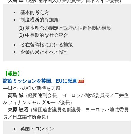
大島 卓
（経団連外国人政策委員長／日本ガイシ会長）
基本的考え方
制度横断的な施策
(1) 基本理念の制定と政府の推進体制の構築
(2) 中長期的な社会統合
各在留資格における施策
企業の果たすべき役割
【報告】
訪欧ミッションを英国、EUに派遣
―日本への強い期待を実感
髙島 誠
（経団連副会長、ヨーロッパ地域委員長／三井住
友フィナンシャルグループ会長）
東原 敏昭
（経団連審議員会副議長、ヨーロッパ地域委員
長／日立製作所会長）
英国・ロンドン