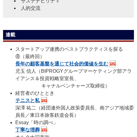
サステナビリティ
人的交流
連載
スタートアップ連携のベストプラクティスを探る
⑧（最終回）
長年の顧客基盤を通じて社会的価値を生む
児玉 信人
（BIPROGYグループマーケティング部アラ
イアンス＆投資戦略室室長、
キャナルベンチャーズ取締役）
経営者のひととき
テニスと私
深澤 祐二
（経団連外国人政策委員長、南アジア地域委
員長／東日本旅客鉄道会長）
Essay「時の調べ」
丁寧な埋葬