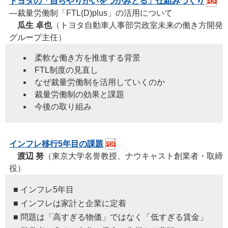
トヨタの「自らやりがいをつかみとる」仕組みづくり
―裁量労働制「FTL(D)plus」の活用について
瓜生 卓也
（トヨタ自動車人事部労政室未来の働き方開発
グループ主任）
柔軟な働き方を推進する背景
FTL制度の見直し
なぜ裁量労働制を活用していくのか
裁量労働制の効果と課題
今後の取り組み
インフレ移行5年目の課題
渡辺 努
（東京大学名誉教授、ナウキャスト創業者・取締
役）
■ インフレ5年目
■ インフレは家計と企業に定着
■ 問題は「高すぎる物価」ではなく「低すぎる賃金」