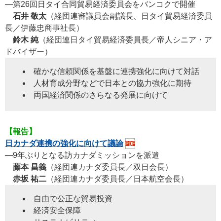
―第26回日タイ合同貿易経済委員会をバンコクで開催
石井 敬太
（経団連審議員会副議長、日タイ貿易経済委員
長／伊藤忠商事社長）
鈴木 純
（経団連日タイ貿易経済委員長／帝人シニア・ア
ドバイザー）
確かな信頼関係を基盤に連携強化に向けて対話
人材育成分野などで日本との協力強化に期待
両国経済関係のさらなる発展に向けて
【報告】
日カナダ連携の強化に向けて議論
―9年ぶりとなる訪カナダミッションを派遣
藤本 昌義
（経団連カナダ委員長／双日会長）
赤坂 祐二
（経団連カナダ委員長／日本航空会長）
自由で公正な貿易投資
経済安全保障