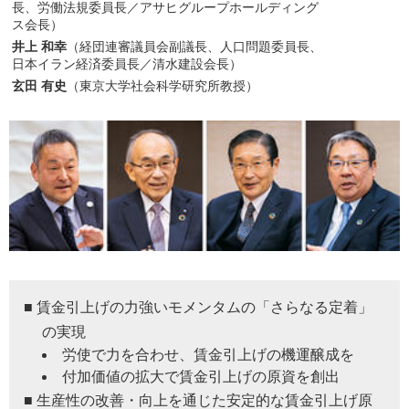
長、労働法規委員長／アサヒグループホールディング
ス会長）
井上 和幸
（経団連審議員会副議長、人口問題委員長、
日本イラン経済委員長／清水建設会長）
玄田 有史
（東京大学社会科学研究所教授）
■ 賃金引上げの力強いモメンタムの「さらなる定着」
の実現
労使で力を合わせ、賃金引上げの機運醸成を
付加価値の拡大で賃金引上げの原資を創出
■ 生産性の改善・向上を通じた安定的な賃金引上げ原