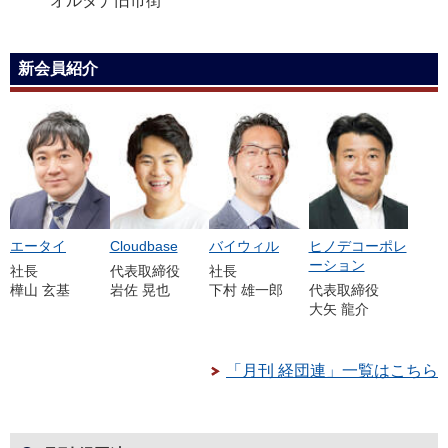
オルタナ旧市街
新会員紹介
エータイ
Cloudbase
バイウィル
ヒノデコーポレ
ーション
社長
代表取締役
社長
樺山 玄基
岩佐 晃也
下村 雄一郎
代表取締役
大矢 龍介
「月刊 経団連」一覧はこちら