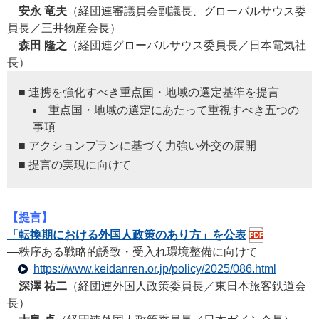
安永 竜夫
（経団連審議員会副議長、グローバルサウス委
員長／三井物産会長）
森田 隆之
（経団連グローバルサウス委員長／日本電気社
長）
■ 連携を強化すべき重点国・地域の選定基準を提言
重点国・地域の選定にあたって重視すべき五つの
事項
■ アクションプランに基づく力強い外交の展開
■ 提言の実現に向けて
【提言】
「転換期における外国人政策のあり方」を公表
―秩序ある戦略的誘致・受入れ環境整備に向けて
https://www.keidanren.or.jp/policy/2025/086.html
深澤 祐二
（経団連外国人政策委員長／東日本旅客鉄道会
長）