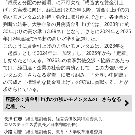
「成長と分配の好循環」に不可欠な「構造的な賃金引上
げ」の実現に向け、経団連は2023年以降、賃金引上げの力
強いモメンタムの維持・強化に取り組んできた。各企業の
判断の結果、大手企業の月例賃金引上げでは、2023年に約
30年ぶりの高水準（3.99％）となり、さらに2024年と2025
年は2年連続で5％超の高い水準を記録した。
このように賃金引上げの力強いモメンタムは、2023年を
「起点」として2024年に「加速」し、2025年から「定着」
し始めたといえる。2026年の春季労使交渉・協議にあたっ
ては、経団連・企業の社会的責務として、この力強いモメ
ンタムの「さらなる定着」に取り組み、「分厚い中間層」
の形成と「構造的な賃金引上げ」の実現に貢献することが
求められている。
座談会：賃金引上げの力強いモメンタムの「さらなる
定着」へ
長澤 仁志
（経団連副会長、経営労働政策特別委員長、
ロジスティクス委員長／日本郵船会長）
小路 明善
（経団連副会長、教育・大学改革推進委員