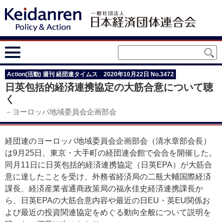
Action(活動) 週刊 経団連タイムス 2020年10月22日 No.3472
日英包括的経済連携協定の大筋合意について聴
く
－ヨーロッパ地域委員会企画部会
経団連のヨーロッパ地域委員会企画部会（清水章部会長）
は9月25日、東京・大手町の経団連会館で会合を開催した。
同月11日に日英包括的経済連携協定（日英EPA）が大筋合
意に達したことを受け、外務省経済局の二瓶大輔国際経済
課長、経済産業省通商政策局の福永佳史経済連携課長か
ら、日英EPAの大筋合意内容や最近の日EU・英EU関係お
よび最近の投資関連協定をめぐる動向全般について説明を