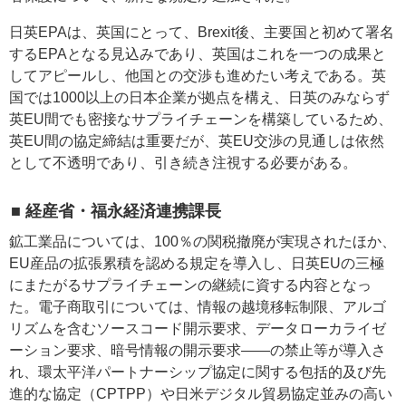
日英EPAは、英国にとって、Brexit後、主要国と初めて署名
するEPAとなる見込みであり、英国はこれを一つの成果と
してアピールし、他国との交渉も進めたい考えである。英
国では1000以上の日本企業が拠点を構え、日英のみならず
英EU間でも密接なサプライチェーンを構築しているため、
英EU間の協定締結は重要だが、英EU交渉の見通しは依然
として不透明であり、引き続き注視する必要がある。
■ 経産省・福永経済連携課長
鉱工業品については、100％の関税撤廃が実現されたほか、
EU産品の拡張累積を認める規定を導入し、日英EUの三極
にまたがるサプライチェーンの継続に資する内容となっ
た。電子商取引については、情報の越境移転制限、アルゴ
リズムを含むソースコード開示要求、データローカライゼ
ーション要求、暗号情報の開示要求――の禁止等が導入さ
れ、環太平洋パートナーシップ協定に関する包括的及び先
進的な協定（CPTPP）や日米デジタル貿易協定並みの高い