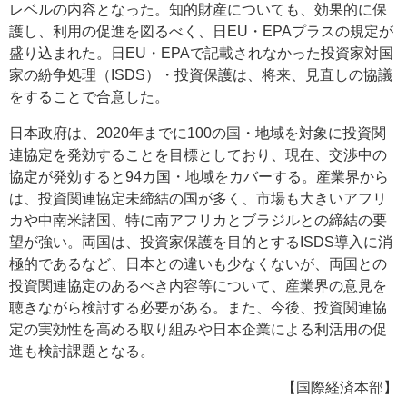
レベルの内容となった。知的財産についても、効果的に保
護し、利用の促進を図るべく、日EU・EPAプラスの規定が
盛り込まれた。日EU・EPAで記載されなかった投資家対国
家の紛争処理（ISDS）・投資保護は、将来、見直しの協議
をすることで合意した。
日本政府は、2020年までに100の国・地域を対象に投資関
連協定を発効することを目標としており、現在、交渉中の
協定が発効すると94カ国・地域をカバーする。産業界から
は、投資関連協定未締結の国が多く、市場も大きいアフリ
カや中南米諸国、特に南アフリカとブラジルとの締結の要
望が強い。両国は、投資家保護を目的とするISDS導入に消
極的であるなど、日本との違いも少なくないが、両国との
投資関連協定のあるべき内容等について、産業界の意見を
聴きながら検討する必要がある。また、今後、投資関連協
定の実効性を高める取り組みや日本企業による利活用の促
進も検討課題となる。
【国際経済本部】