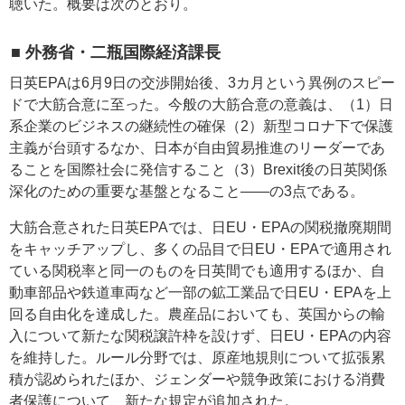
聴いた。概要は次のとおり。
■ 外務省・二瓶国際経済課長
日英EPAは6月9日の交渉開始後、3カ月という異例のスピー
ドで大筋合意に至った。今般の大筋合意の意義は、（1）日
系企業のビジネスの継続性の確保（2）新型コロナ下で保護
主義が台頭するなか、日本が自由貿易推進のリーダーであ
ることを国際社会に発信すること（3）Brexit後の日英関係
深化のための重要な基盤となること――の3点である。
大筋合意された日英EPAでは、日EU・EPAの関税撤廃期間
をキャッチアップし、多くの品目で日EU・EPAで適用され
ている関税率と同一のものを日英間でも適用するほか、自
動車部品や鉄道車両など一部の鉱工業品で日EU・EPAを上
回る自由化を達成した。農産品においても、英国からの輸
入について新たな関税譲許枠を設けず、日EU・EPAの内容
を維持した。ルール分野では、原産地規則について拡張累
積が認められたほか、ジェンダーや競争政策における消費
者保護について、新たな規定が追加された。