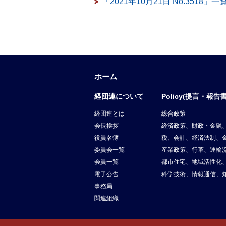
「2021年10月21日 No.3518」
ホーム
経団連について
Policy(提言・報告書
経団連とは
総合政策
会長挨拶
経済政策、財政・金融
役員名簿
税、会計、経済法制、
委員会一覧
産業政策、行革、運輸
会員一覧
都市住宅、地域活性化
電子公告
科学技術、情報通信、
事務局
関連組織