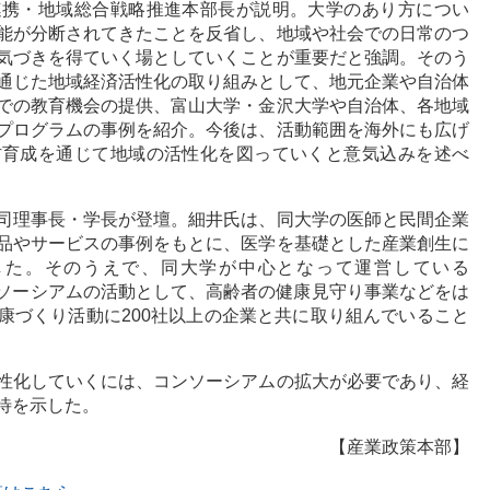
連携・地域総合戦略推進本部長が説明。大学のあり方につい
能が分断されてきたことを反省し、地域や社会での日常のつ
気づきを得ていく場としていくことが重要だと強調。そのう
通じた地域経済活性化の取り組みとして、地元企業や自治体
での教育機会の提供、富山大学・金沢大学や自治体、各地域
プログラムの事例を紹介。今後は、活動範囲を海外にも広げ
材育成を通じて地域の活性化を図っていくと意気込みを述べ
司理事長・学長が登壇。細井氏は、同大学の医師と民間企業
品やサービスの事例をもとに、医学を基礎とした産業創生に
した。そのうえで、同大学が中心となって運営している
own）コンソーシアムの活動として、高齢者の健康見守り事業などをは
康づくり活動に200社以上の企業と共に取り組んでいること
性化していくには、コンソーシアムの拡大が必要であり、経
待を示した。
【産業政策本部】