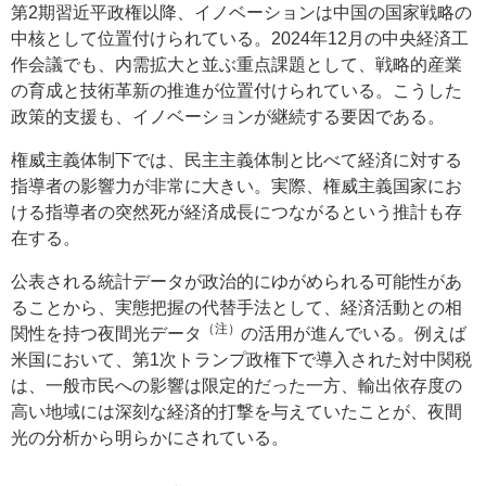
第2期習近平政権以降、イノベーションは中国の国家戦略の
中核として位置付けられている。2024年12月の中央経済工
作会議でも、内需拡大と並ぶ重点課題として、戦略的産業
の育成と技術革新の推進が位置付けられている。こうした
政策的支援も、イノベーションが継続する要因である。
権威主義体制下では、民主主義体制と比べて経済に対する
指導者の影響力が非常に大きい。実際、権威主義国家にお
ける指導者の突然死が経済成長につながるという推計も存
在する。
公表される統計データが政治的にゆがめられる可能性があ
ることから、実態把握の代替手法として、経済活動との相
（注）
関性を持つ夜間光データ
の活用が進んでいる。例えば
米国において、第1次トランプ政権下で導入された対中関税
は、一般市民への影響は限定的だった一方、輸出依存度の
高い地域には深刻な経済的打撃を与えていたことが、夜間
光の分析から明らかにされている。