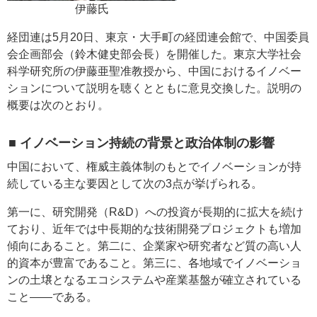
伊藤氏
経団連は5月20日、東京・大手町の経団連会館で、中国委員
会企画部会（鈴木健史部会長）を開催した。東京大学社会
科学研究所の伊藤亜聖准教授から、中国におけるイノベー
ションについて説明を聴くとともに意見交換した。説明の
概要は次のとおり。
■ イノベーション持続の背景と政治体制の影響
中国において、権威主義体制のもとでイノベーションが持
続している主な要因として次の3点が挙げられる。
第一に、研究開発（R&D）への投資が長期的に拡大を続け
ており、近年では中長期的な技術開発プロジェクトも増加
傾向にあること。第二に、企業家や研究者など質の高い人
的資本が豊富であること。第三に、各地域でイノベーショ
ンの土壌となるエコシステムや産業基盤が確立されている
こと――である。