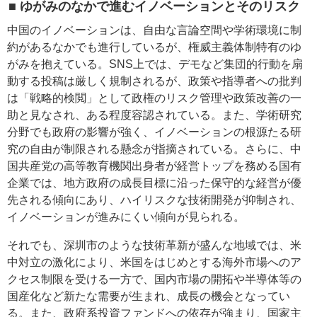
■ ゆがみのなかで進むイノベーションとそのリスク
中国のイノベーションは、自由な言論空間や学術環境に制
約があるなかでも進行しているが、権威主義体制特有のゆ
がみを抱えている。SNS上では、デモなど集団的行動を扇
動する投稿は厳しく規制されるが、政策や指導者への批判
は「戦略的検閲」として政権のリスク管理や政策改善の一
助と見なされ、ある程度容認されている。また、学術研究
分野でも政府の影響が強く、イノベーションの根源たる研
究の自由が制限される懸念が指摘されている。さらに、中
国共産党の高等教育機関出身者が経営トップを務める国有
企業では、地方政府の成長目標に沿った保守的な経営が優
先される傾向にあり、ハイリスクな技術開発が抑制され、
イノベーションが進みにくい傾向が見られる。
それでも、深圳市のような技術革新が盛んな地域では、米
中対立の激化により、米国をはじめとする海外市場へのア
クセス制限を受ける一方で、国内市場の開拓や半導体等の
国産化など新たな需要が生まれ、成長の機会となってい
る。また、政府系投資ファンドへの依存が強まり、国家主