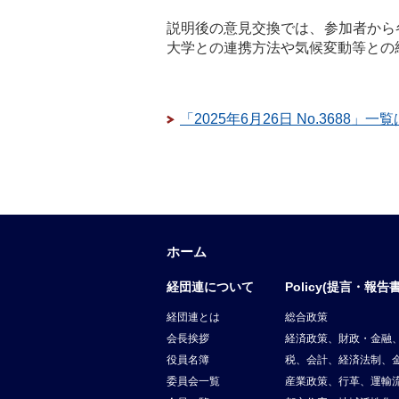
説明後の意見交換では、参加者から
大学との連携方法や気候変動等との
「2025年6月26日 No.3688」一
ホーム
経団連について
Policy(提言・報告書
経団連とは
総合政策
会長挨拶
経済政策、財政・金融
役員名簿
税、会計、経済法制、
委員会一覧
産業政策、行革、運輸