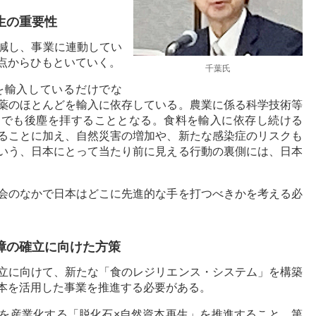
生の重要性
減し、事業に連動してい
点からひもといていく。
千葉氏
を輸入しているだけでな
薬のほとんどを輸入に依存している。農業に係る科学技術等
力でも後塵を拝することとなる。食料を輸入に依存し続ける
ることに加え、自然災害の増加や、新たな感染症のリスクも
いう、日本にとって当たり前に見える行動の裏側には、日本
会のなかで日本はどこに先進的な手を打つべきかを考える必
障の確立に向けた方策
立に向けて、新たな「食のレジリエンス・システム」を構築
本を活用した事業を推進する必要がある。
を産業化する「脱化石×自然資本再生」を推進すること。第