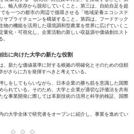
し、輸入依存から脱却していくこと。第三は、自給自足を超
までを一つの都市の周辺で循環させる「地域栄養エコシステ
リサプライチェーンを構築すること。第四は、フードテック
生物の機能を活用した環境調和型農業を世界に広げていくこ
定量化・可視化し、企業活動の新しい収益源や価値創出スト
る。
の創出に向けた大学の新たな役割
は、新たな価値基準に対する根拠の明確化とそのための信頼
学がさらに力を発揮すべきと考えている。
押しをしてもらいながら、日本企業の勝ち筋を意識した国際
められている。そのため、大学と企業が適切な評価法を共有
たな事業開発に際しては革新技術の活用と科学的検証、国際
内の大学全体で研究者をオープンに紹介し、事業を進めてい
◇◇◇