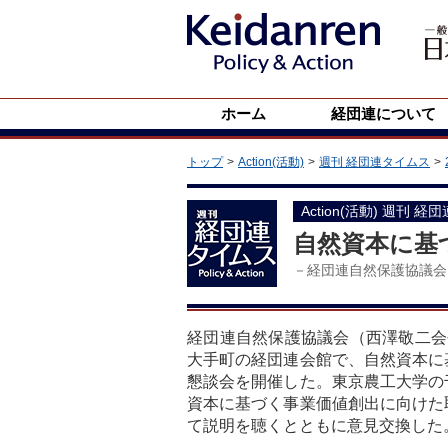
ホーム
経団連について
トップ
Action(活動)
週刊 経団連タイムス
Action(活動) 週刊 経
自然資本に基
－経団連自然保護協議会
経団連自然保護協議会（西澤敬二会
大手町の経団連会館で、自然資本に
懇談会を開催した。東京農工大学の
資本に基づく事業価値創出に向けた
て説明を聴くとともに意見交換した