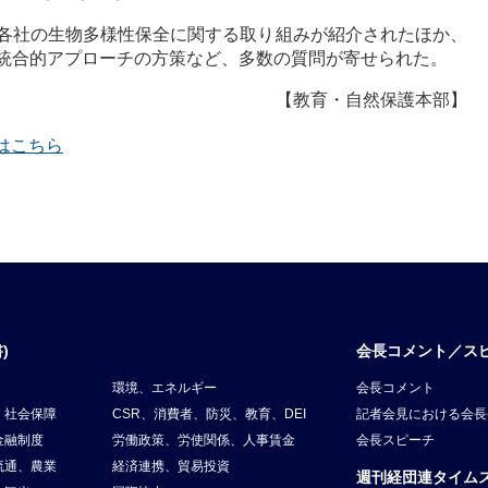
各社の生物多様性保全に関する取り組みが紹介されたほか、
統合的アプローチの方策など、多数の質問が寄せられた。
【教育・自然保護本部】
覧はこちら
)
会長コメント／ス
環境、エネルギー
会長コメント
、社会保障
CSR、消費者、防災、教育、DEI
記者会見における会長
金融制度
労働政策、労使関係、人事賃金
会長スピーチ
流通、農業
経済連携、貿易投資
週刊経団連タイム