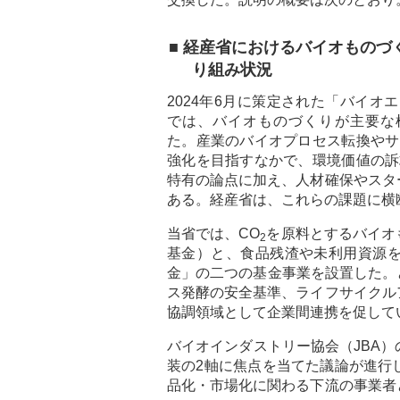
■ 経産省におけるバイオものづ
り組み状況
2024年6月に策定された「バイオ
では、バイオものづくりが主要な
た。産業のバイオプロセス転換やサ
強化を目指すなかで、環境価値の訴
特有の論点に加え、人材確保やスタ
ある。経産省は、これらの課題に横
当省では、CO
を原料とするバイオ
2
基金）と、食品残渣や未利用資源
金」の二つの基金事業を設置した。
ス発酵の安全基準、ライフサイクル
協調領域として企業間連携を促して
バイオインダストリー協会（JBA
装の2軸に焦点を当てた議論が進行
品化・市場化に関わる下流の事業者