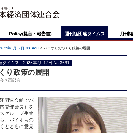
Policy(提言・報告書)
週刊経団連タイムス
月刊
2025年7月17日 No.3691
バイオものづくり政策の展開
団連タイムス 2025年7月17日 No.3691
くり政策の展開
会企画部会
の経団連会館でバ
内香部会長）を
スグループ生物
ら、バイオもの
くとともに意見
。