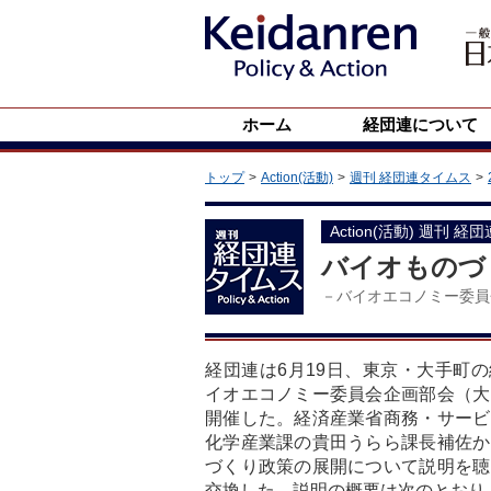
ホーム
経団連について
トップ
Action(活動)
週刊 経団連タイムス
Action(活動) 週刊 経
バイオものづ
－バイオエコノミー委員
経団連は6月19日、東京・大手町
イオエコノミー委員会企画部会（大
開催した。経済産業省商務・サービ
化学産業課の貴田うらら課長補佐か
づくり政策の展開について説明を聴
交換した。説明の概要は次のとおり