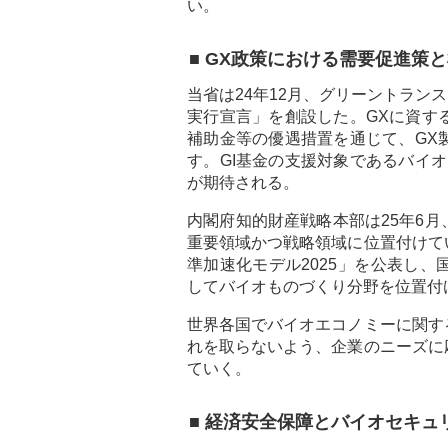
い。
■ GX政策における需要促進策
当省は24年12月、グリーントラン
実行宣言」を創設した。GXに資す
補助金等の優遇措置を通じて、GX
す。GI基金の支援対象であるバイ
が期待される。
内閣府知的財産戦略本部は25年6
重要領域かつ戦略領域に位置付けて
準加速化モデル2025」を公表し
してバイオものづくり分野を位置付
世界各国でバイオエコノミーに関す
れを取らないよう、企業のニーズに
ていく。
■ 経済安全保障とバイオセキュ