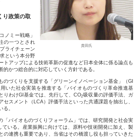
くり政策の取
エコノミー戦略」
柱の一つとされ
貴田氏
プライチェーン
求という本分野
ートアップによる技術革新の促進など日本全体に係る論点も
断的かつ総合的に対応していく方針である。
ものづくりを支援する「グリーンイノベーション基金」（GI
を用いた社会実装を推進する「バイオものづくり革命推進基
とりわけGI基金では、先行して、CO
吸収量の評価手法、ガ
2
アセスメント（LCA）評価手法といった共通課題を抽出し、
いる。
）の「バイオものづくりフォーラム」では、研究開発と社会実
している。産業振興に向けては、原料や技術開発に加え、製
との連携も重要であり、当省はその橋渡し役も担っていきた