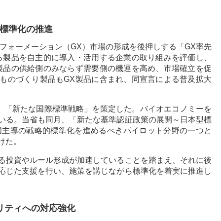
と標準化の推進
スフォーメーション（GX）市場の形成を後押しする「GX率先
る製品を自主的に導入・活用する企業の取り組みを評価し、
製品の供給側のみならず需要側の機運を高め、市場確立を促
オものづくり製品もGX製品に含まれ、同宣言による普及拡大
月、「新たな国際標準戦略」を策定した。バイオエコノミーを
いる。当省も同月、「新たな基準認証政策の展開～日本型標
、国主導の戦略的標準化を進めるべきパイロット分野の一つと
けた。
る投資やルール形成が加速していることを踏まえ、それに後
応じた支援を行い、施策を講じながら標準化を着実に推進し
リティへの対応強化