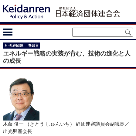
月刊 経団連 巻頭言
エネルギー戦略の実装が育む、技術の進化と人
の成長
木藤 俊一
（きとう しゅんいち）
経団連審議員会副議長／
出光興産会長