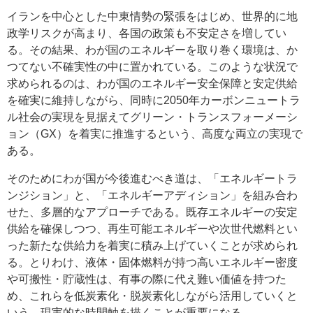
イランを中心とした中東情勢の緊張をはじめ、世界的に地
政学リスクが高まり、各国の政策も不安定さを増してい
る。その結果、わが国のエネルギーを取り巻く環境は、か
つてない不確実性の中に置かれている。このような状況で
求められるのは、わが国のエネルギー安全保障と安定供給
を確実に維持しながら、同時に2050年カーボンニュートラ
ル社会の実現を見据えてグリーン・トランスフォーメーシ
ョン（GX）を着実に推進するという、高度な両立の実現で
ある。
そのためにわが国が今後進むべき道は、「エネルギートラ
ンジション」と、「エネルギーアディション」を組み合わ
せた、多層的なアプローチである。既存エネルギーの安定
供給を確保しつつ、再生可能エネルギーや次世代燃料とい
った新たな供給力を着実に積み上げていくことが求められ
る。とりわけ、液体・固体燃料が持つ高いエネルギー密度
や可搬性・貯蔵性は、有事の際に代え難い価値を持つた
め、これらを低炭素化・脱炭素化しながら活用していくと
いう、現実的な時間軸を描くことが重要になる。