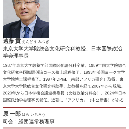
遠藤 貢
えんどう みつぎ
東京大学大学院総合文化研究科教授、日本国際政治
学会理事長
1987年東京大学教養学部国際関係論分科卒業。1989年同大学院総合
文化研究科国際関係論コース修士課程修了。1993年英国ヨーク大学
大学院博士課程修了。1997年DPhil.（南部アフリカ研究）取得。東
京大学大学院総合文化研究科助手、助教授を経て2007年から現職。
2020年から日本学術会議連携委員（比較政治分科会）、2024年日本
国際政治学会理事長就任。近著に『アフリカ』（中公新書）がある
原 一郎
はら いちろう
司会：経団連常務理事