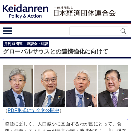
月刊 経団連 座談会・対談
グローバルサウスとの連携強化に向けて
（
PDF形式にて全文公開中
）
資源に乏しく、人口減少に直面するわが国にとって、食
料・資源・エネルギーが豊富な国・地域が多く、高い潜在