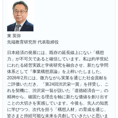
東 英弥
先端教育研究所 代表取締役
日本経済の発展には、既存の延長線上にない「構想
力」が不可欠であると確信しています。私は約半世紀
にわたる経営実践と学術研究を融合させ、新たな学問
体系として『事業構想原論』を上梓いたしました。
2026年2月には、微力ながら実業を通じた社会貢献を
ご評価いただき、「第24回渋沢栄一賞」を拝受し、こ
れを契機に、渋沢栄一翁が説いた「道徳経済合一」の
精神から、確固たる理念を軸に新たな価値を創り出す
ことの大切さを実感しています。今後も、先人の知恵
に学びつつ、次代を担う「構想人材」の育成を通じ、
皆さまと持続可能な未来を共創していきたいと思いま