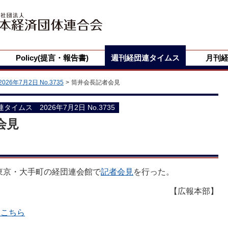
Policy(提言・報告書)
週刊経団連タイムス
月刊
2026年7月2日 No.3735
筒井会長記者会見
団連タイムス 2026年7月2日 No.3735
会見
東京・大手町の経団連会館で
記者会見
を行った。
【広報本部】
覧はこちら