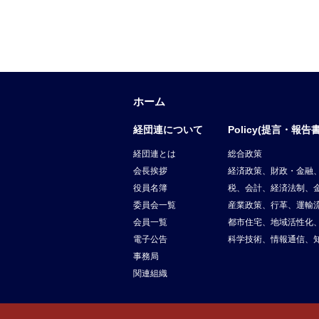
ホーム
経団連について
Policy(提言・報告書
経団連とは
総合政策
会長挨拶
経済政策、財政・金融
役員名簿
税、会計、経済法制、
委員会一覧
産業政策、行革、運輸
会員一覧
都市住宅、地域活性化
電子公告
科学技術、情報通信、
事務局
関連組織