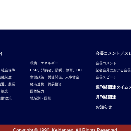
)
会長コメント／ス
環境、エネルギー
会長コメント
、社会保障
CSR、消費者、防災、教育、DEI
記者会見における会長
金融制度
労働政策、労使関係、人事賃金
会長スピーチ
流通、農業
経済連携、貿易投資
週刊経団連タイム
、観光
国際協力
月刊経団連
知財政策
地域別・国別
お知らせ
Copyright © 1990. Keidanren. All Rights Reserved.